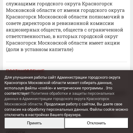
служащими городского округа Красногорск
Московской области от имени городского округа
Красногорск Московской области полномочий в
совете директоров и ревизионной комиссии
акционерных обществ, обществ с ограниченной
ответственностью, в которых городской округ
Красногорск Московской области имеет акции
(доли в уставном капитале)
ПОСТАНОВЛЕНИЕ
Для улучшения работы сайт Администрации городского округа
11.01.2022 № 11/1
Красногорск Московской области может собирать данные,
О мерах по предупреждению коррупции в
используя файлы «cookie» и метрические программы . Это
муниципальных учреждениях городского округа
соответствует
Политике обработки и защиты персональных
Красногорск Московской области,
данных в Администрации городского округа Красногорск
Московской области
. Продолжая работу с сайтом, Вы даете свое
муниципальных унитарных предприятиях
согласие на обработку персональных данных. Файлы cookie можно
городского округа Красногорск Московской
отключить в настройках Вашего браузера.
области, подведомственных администрации
Принять
Отклонить
городского округа Красногорск Московской
области