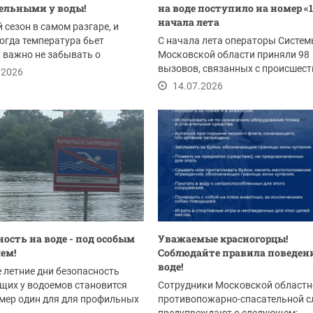
ельными у воды!
на воде поступило на номер «1
начала лета
сезон в самом разгаре, и
когда температура бьет
С начала лета операторы Систем
 важно не забывать о
Московской области приняли 98
ости. Отдых у...
вызовов, связанных с происшес
.2026
на водоемах.
14.07.2026
ность на воде - под особым
Уважаемые красногорцы!
ем!
Соблюдайте правила поведен
воде!
 летние дни безопасность
щих у водоемов становится
Сотрудники Московской областн
мер один для для профильных
противопожарно-спасательной 