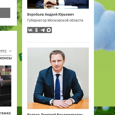
Воробьев Андрей Юрьевич
Губернатор Московской области
рику
нонсы
ствиях
Волков Дмитрий Владимирович