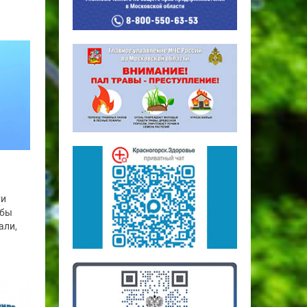
ти
обы
али,