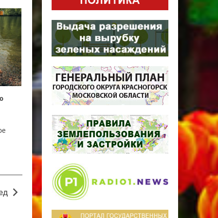
о
ое
ед