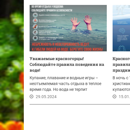
Уважаемые красногорцы!
Красног
Соблюдайте правила поведения на
правила
воде!
праздни
Купание, плавание и водные игры –
В ночь с
неотъемлемая часть отдыха в теплое
христиан
время года. Но вода не терпит
купаются
легкомысленного...
водоеме.
29.05.2024
15.01