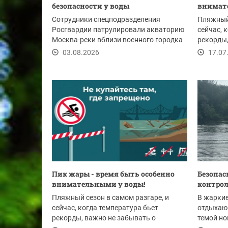
безопасности у воды
внимат
Сотрудники спецподразделения
Пляжный 
Росгвардии патрулировали акваторию
сейчас, 
Москва-реки вблизи военного городка
рекорды,
Павшино....
безопасн
03.08.2026
17.07
Пик жары - время быть особенно
Безопас
внимательными у воды!
контрол
Пляжный сезон в самом разгаре, и
В жаркие
сейчас, когда температура бьет
отдыхаю
рекорды, важно не забывать о
темой но