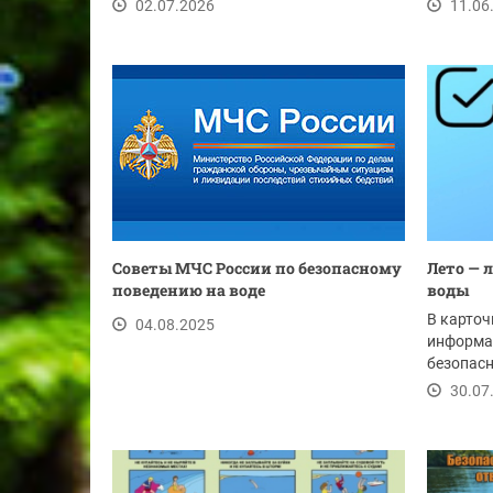
безопасности. Отдых у...
ведомств.
02.07.2026
11.06
Советы МЧС России по безопасному
Лето — 
поведению на воде
воды
В карточ
04.08.2025
информац
безопас
30.07