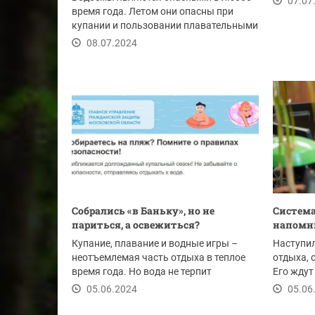
07.07
время года. Летом они опасны при
купании и пользовании плавательными
средствами.
08.07.2024
Собрались «в Баньку», но не
Система
париться, а освежиться?
напомни
Купание, плавание и водные игры –
Наступил
неотъемлемая часть отдыха в теплое
отдыха, 
время года. Но вода не терпит
Его ждут
легкомысленного...
летом...
05.06.2024
05.06