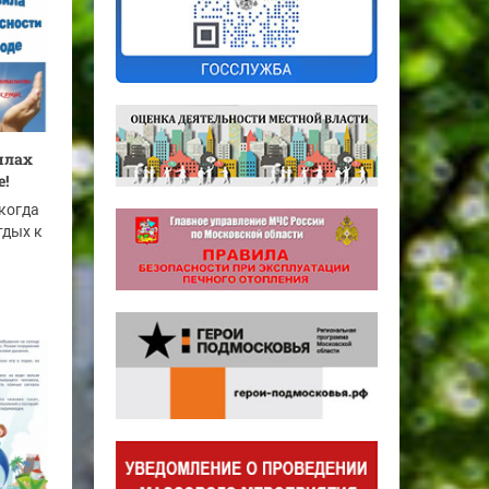
илах
е!
 когда
тдых к