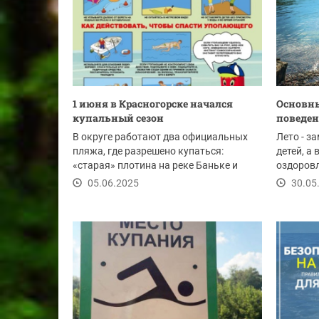
1 июня в Красногорске начался
Основны
купальный сезон
поведен
В округе работают два официальных
Лето - з
пляжа, где разрешено купаться:
детей, а
«старая» плотина на реке Баньке и
оздоровл
пляж на реке...
05.06.2025
30.05