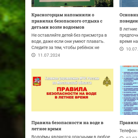
Красногорцам напомнили о
Основны
правилах безопасного отдыха с
поведен
детьми возле водоемов
В летние
Не оставляйте детей без присмотра в
предпоч
воде, даже если они умеют плавать.
время на
Следите за тем, чтобы ребёнок не
всегда п
10.07
отплывал...
11.07.2024
Правила безопасности на воде в
Правила
летнее время
Телефон 
Водоёмы являются опасными в любое