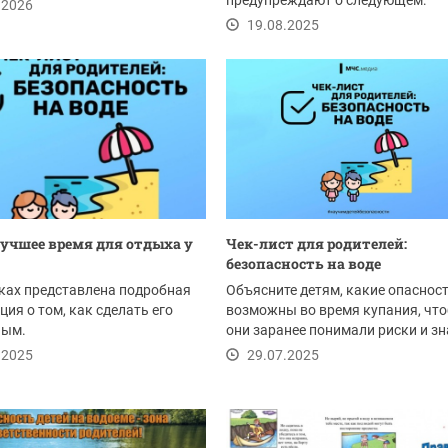
 В...
предупреждают о следующем:
.2026
19.08.2025
лучшее время для отдыха у
Чек-лист для родителей:
безопасность на воде
ках представлена подробная
Объясните детям, какие опаснос
ия о том, как сделать его
возможны во время купания, чт
ным.
они заранее понимали риски и зн
как вести себя...
.2025
29.07.2025