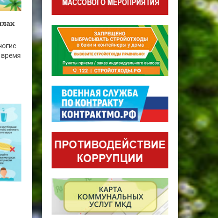
илах
ногие
 время