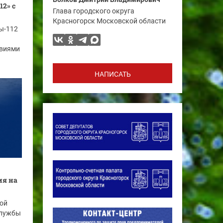
12» с
Глава городского округа
Красногорск Московской области
ы-112
твиями
НАПИСАТЬ
ия на
ой
службы