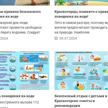
е правила безопасного
Красногорцы, помните о прав
ия на воде
поведения на воде!
 жаркие дни люди
Лето в самом разгаре, поэтому м
итают провести свободное
жители предпочитают проводить
 берегу водоема. Следует
на природе. Наиболее
омнить, что водоемы...
востребованными...
.2024
09.07.2024
 поведения на воде
Безопасный отдых с детьми в
Красногорске: советы и
экстренного вызова 112
рекомендации