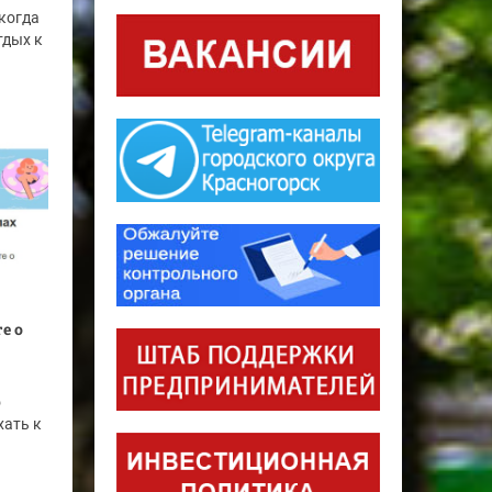
 когда
тдых к
е о
о
хать к