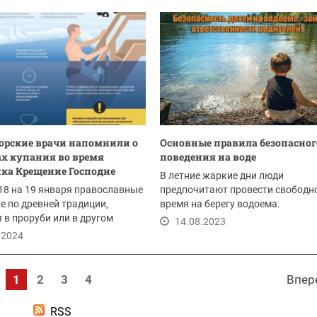
орские врачи напомнили о
Основные правила безопасног
х купания во время
поведения на воде
ка Крещение Господне
В летние жаркие дни люди
 18 на 19 января православные
предпочитают провести свободн
е по древней традиции,
время на берегу водоема.
 в проруби или в другом
14.08.2023
.2024
1
2
3
4
Впер
RSS