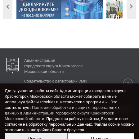
Администрация
городского округа Красногорск
Московской области
Свидетельство о регистрации СМИ
12+
Эл № ФС77-77792 от 31.01.2020.
Для улучшения работы сайт Администрации городского округа
Красногорск Московской области может собирать данные,
КОНТАКТЫ
используя файлы «cookie» и метрические программы . Это
соответствует
Политике обработки и защиты персональных
Адрес: 143404, Московская область, г. Красногорск,
данных в Администрации городского округа Красногорск
ул. Ленина, дом 4.
Московской области
. Продолжая работу с сайтом, Вы даете свое
Электронная почта:
согласие на обработку персональных данных. Файлы cookie можно
krasrn@mosreg.ru
отключить в настройках Вашего браузера.
Принять
Отклонить