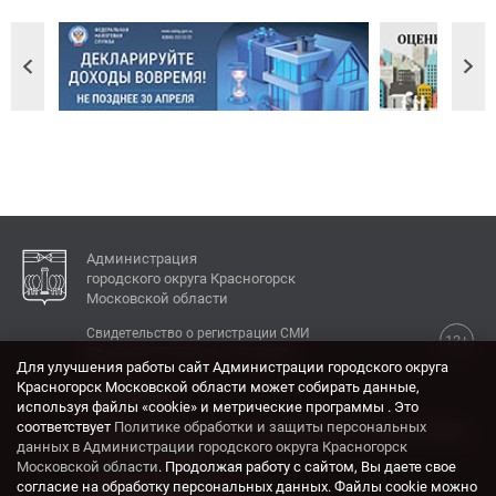
Администрация
городского округа Красногорск
Московской области
Свидетельство о регистрации СМИ
12+
Эл № ФС77-77792 от 31.01.2020.
Для улучшения работы сайт Администрации городского округа
Красногорск Московской области может собирать данные,
КОНТАКТЫ
используя файлы «cookie» и метрические программы . Это
соответствует
Политике обработки и защиты персональных
Адрес: 143404, Московская область, г. Красногорск,
данных в Администрации городского округа Красногорск
ул. Ленина, дом 4.
Московской области
. Продолжая работу с сайтом, Вы даете свое
Электронная почта:
согласие на обработку персональных данных. Файлы cookie можно