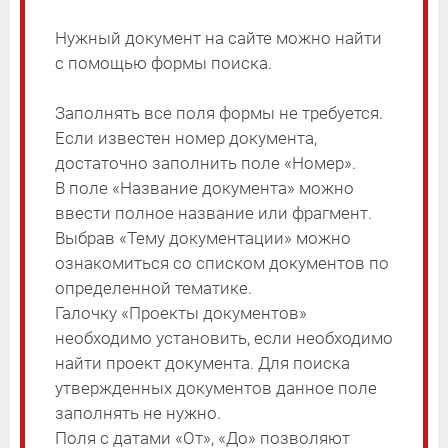
ПОРЯДОК
Архитектура и строительство
Нужный документ на сайте можно найти
ТЕХНОЛОГИЧЕСКАЯ СХЕМА
с помощью формы поиска.
Предпринимательство
УВЕДОМЛЕНИЕ-ПРЕТЕНЗИЯ
Регулирующее воздействие
Заполнять все поля формы не требуется.
СООБЩЕНИЕ
Если известен номер документа,
Транспорт и связь
ОБЪЯВЛЕНИЕ
достаточно заполнить поле «Номер».
Потребительский рынок
В поле «Название документа» можно
ПРЕДОСТЕРЕЖЕНИЕ
ввести полное название или фрагмент.
Социальная сфера
ЗАКЛЮЧЕНИЕ
Выбрав «Тему документации» можно
Трудовые отношения
ознакомиться со списком документов по
определенной тематике.
Экология
Галочку «Проекты документов»
Наружная реклама
необходимо установить, если необходимо
найти проект документа. Для поиска
Земельные отношения
утвержденных документов данное поле
Результаты проверок
заполнять не нужно.
Поля с датами «От», «До» позволяют
Муниципальное имущество