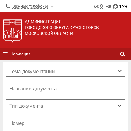
12+
Важные телефоны
АДМИНИСТРАЦИЯ
ГОРОДСКОГО ОКРУГА КРАСНОГОРСК
МОСКОВСКОЙ ОБЛАСТИ
Навигация
Выборы
Муниципальная программа
Муниципальная служба
ЖКХ
РАСПОРЯЖЕНИЕ