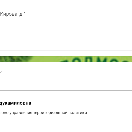
 Кирова, д.1
лы
бдукамиловна
лово управления территориальной политики