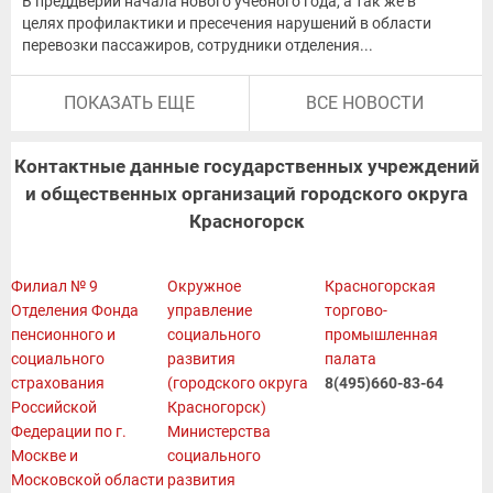
В преддверии начала нового учебного года, а так же в
целях профилактики и пресечения нарушений в области
перевозки пассажиров, сотрудники отделения...
03.08.2026
ПОКАЗАТЬ ЕЩЕ
ВСЕ НОВОСТИ
Контактные данные государственных учреждений
и общественных организаций городского округа
Красногорск
Филиал № 9
Окружное
Красногорская
Отделения Фонда
управление
торгово-
пенсионного и
социального
промышленная
социального
развития
палата
страхования
(городского округа
8(495)660-83-64
Российской
Красногорск)
Федерации по г.
Министерства
Москве и
социального
Московской области
развития