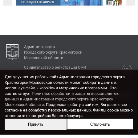
Администрация
городского округа Красногорск
Московской области
Свидетельство о регистрации СМИ
12+
Эл № ФС77-77792 от 31.01.2020.
Для улучшения работы сайт Администрации городского округа
Красногорск Московской области может собирать данные,
КОНТАКТЫ
используя файлы «cookie» и метрические программы . Это
соответствует
Политике обработки и защиты персональных
Адрес: 143404, Московская область, г. Красногорск,
данных в Администрации городского округа Красногорск
ул. Ленина, дом 4.
Московской области
. Продолжая работу с сайтом, Вы даете свое
Электронная почта:
согласие на обработку персональных данных. Файлы cookie можно
krasrn@mosreg.ru
отключить в настройках Вашего браузера.
Принять
Отклонить
Разработка и поддержка сайта ADN