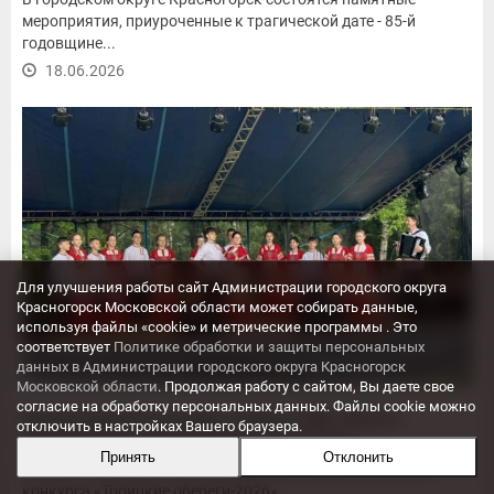
мероприятия, приуроченные к трагической дате - 85-й
годовщине...
18.06.2026
Для улучшения работы сайт Администрации городского округа
Красногорск Московской области может собирать данные,
используя файлы «cookie» и метрические программы . Это
соответствует
Политике обработки и защиты персональных
данных в Администрации городского округа Красногорск
Московской области
. Продолжая работу с сайтом, Вы даете свое
согласие на обработку персональных данных. Файлы cookie можно
Красногорский ансамбль «Оберег» КДК «Мечта»
отключить в настройках Вашего браузера.
завоевал Гран-при на Межрегиональном...
Принять
Отклонить
Солисты ансамбля стали лауреатами Межрегионального
конкурса «Троицкие обереги-2026».