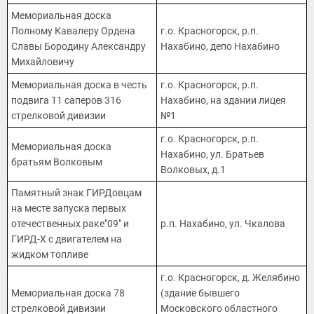
Мемориальная доска
Полному Кавалеру Ордена
г.о. Красногорск, р.п.
Славы Бородину Александру
Нахабино, депо Нахабино
Михайловичу
Мемориальная доска в честь
г.о. Красногорск, р.п.
подвига 11 саперов 316
Нахабино, на здании лицея
стрелковой дивизии
№1
г.о. Красногорск, р.п.
Мемориальная доска
Нахабино, ул. Братьев
братьям Волковым
Волковых, д.1
Памятный знак ГИРДовцам
на месте запуска первых
отечественных раке"09" и
р.п. Нахабино, ул. Чкалова
ГИРД-Х с двигателем на
жидком топливе
г.о. Красногорск, д. Желябино
Мемориальная доска 78
(здание бывшего
стрелковой дивизии
Московского областного