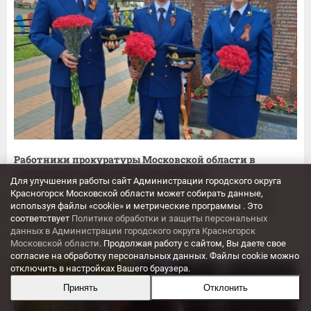
Работники прокуратуры Московской области в
преддверии 9 мая возложили цветы к...
Для улучшения работы сайт Администрации городского округа
Начальник отдела по надзору за исполнением законов о
Красногорск Московской области может собирать данные,
несовершеннолетних прокуратуры Московской области
используя файлы «cookie» и метрические программы . Это
соответствует
Политике обработки и защиты персональных
Шанин Павел...
данных в Администрации городского округа Красногорск
09.05.2025
Московской области
. Продолжая работу с сайтом, Вы даете свое
согласие на обработку персональных данных. Файлы cookie можно
отключить в настройках Вашего браузера.
Принять
Отклонить