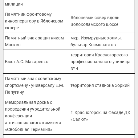
милиции
Памятник фронтовому
Яблоневый сквер вдоль
кинооператору в Яблоневом
Волоколамского шоссе
сквере
Памятный знак защитникам
мкр. Изумрудные холмы,
Москвы
бульвар Космонавтов
территория Красногорского
Бюст А.С. Макаренко
профессионального училища
№ 4
Памятный знак советскому
спортсмену - универсалу Е.М.
территория стадиона Зоркий
Папугину
Мемориальная доска о
проведении учредительной
г. Красногорск, на фасаде ДК
конференции
«Салют»
антифашистского комитета
«Свободная Германия»