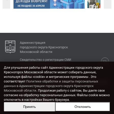
Администрация
городского округа Красногорск
Московской области
Свидетельство о регистрации СМИ
12+
Эл № ФС77-77792 от 31.01.2020.
Для улучшения работы сайт Администрации городского округа
Красногорск Московской области может собирать данные,
КОНТАКТЫ
используя файлы «cookie» и метрические программы . Это
соответствует
Политике обработки и защиты персональных
Адрес: 143404, Московская область, г. Красногорск,
данных в Администрации городского округа Красногорск
ул. Ленина, дом 4.
Московской области
. Продолжая работу с сайтом, Вы даете свое
Электронная почта:
согласие на обработку персональных данных. Файлы cookie можно
krasrn@mosreg.ru
отключить в настройках Вашего браузера.
Принять
Отклонить
Разработка и поддержка сайта ADN