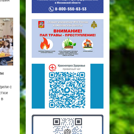
нлайн
ры
дили с
стки
 в