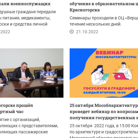
жали военнослужащих
обучение в образовательном 
Красногорска
душные граждане передали
 питания, медикаменты,
Семинары проходили в ОЦ «Верш
оски и средства личной
течение нескольких дней.
.2022
21.10.2022
огорске прошёл
25 октября Мособлархитектур
ртный час
проведет вебинар по вопроса
получения государственных и
тие с организаций,
вляющих с представителями,
25 октября 2022 года, в 15:00 Ко
вляющих пассажирские
по архитектуре и градостроитель