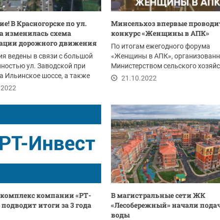
е! В Красногорске по ул.
Минсельхоз впервые проводи
а изменилась схема
конкурс «Женщины в АПК»
ации дорожного движения
По итогам ежегодного форума
я ведены в связи с большой
«Женщины в АПК», организованн
ностью ул. Заводской при
Министерством сельского хозяй
а Ильинское шоссе, а также
Российской Федерации в...
21.10.2022
ючения...
.2022
комплекс компании «РТ-
В магистральные сети ЖК
 подводит итоги за 3 года
«Лесобережный» начали пода
воды