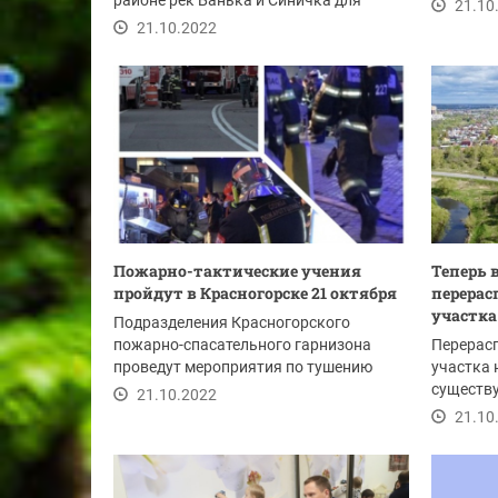
районе рек Банька и Синичка для
перевозк
21.10
участия во...
21.10.2022
Пожарно-тактические учения
Теперь 
пройдут в Красногорске 21 октября
перерас
участка
Подразделения Красногорского
пожарно-спасательного гарнизона
Перерас
проведут мероприятия по тушению
участка 
условного пожара на...
существ
21.10.2022
присоеди
21.10