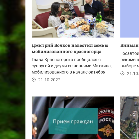
Дмитрий Волков навестил семью
Вниман
мобилизованного красногорца
Госавто
Глава Красногорска пообщался с
рекомен
супругой и двумя сыновьями Михаила,
выборе м
мобилизованного в начале октября
осмотра 
21.10
2022 года.
21.10.2022