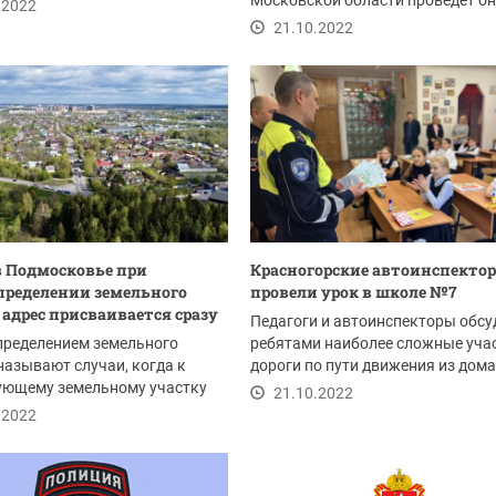
и прошло в здании...
Московской области проведет о
.2022
вебинар...
21.10.2022
в Подмосковье при
Красногорские автоинспекто
пределении земельного
провели урок в школе №7
 адрес присваивается сразу
Педагоги и автоинспекторы обсу
пределением земельного
ребятами наиболее сложные уча
называют случаи, когда к
дороги по пути движения из дома
ующему земельному участку
школу и...
21.10.2022
няют...
.2022