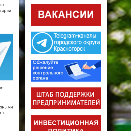
го
иторий
м-
езными
ать