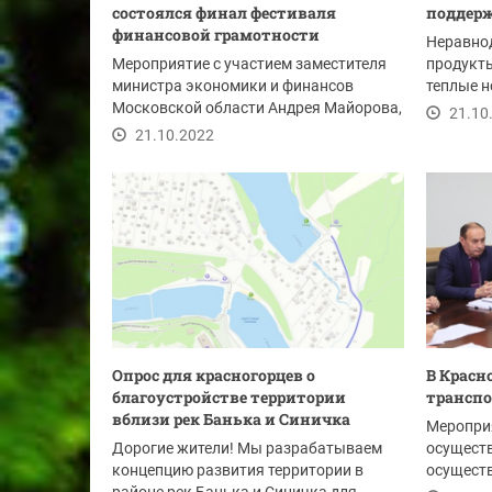
состоялся финал фестиваля
поддер
финансовой грамотности
Неравно
Мероприятие с участием заместителя
продукты
министра экономики и финансов
теплые н
Московской области Андрея Майорова,
гигиены.
21.10
замначальника ГУ...
21.10.2022
Опрос для красногорцев о
В Красн
благоустройстве территории
транспо
вблизи рек Банька и Синичка
Мероприя
Дорогие жители! Мы разрабатываем
осущест
концепцию развития территории в
осущест