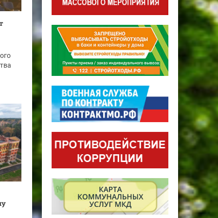
т
ого
ства
чу