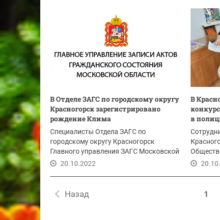
В Отделе ЗАГС по городскому округу
В Красн
Красногорск зарегистрировано
конкурс
рождение Клима
в полиц
Специалисты Отдела ЗАГС по
Сотрудни
городскому округу Красногорск
Красного
Главного управления ЗАГС Московской
Обществ
области на удаленном...
Ольгой М
20.10.2022
20.10
Назад
1