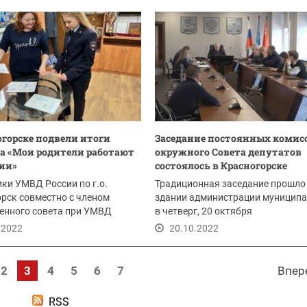
огорске подвели итоги
Заседание постоянных комис
а «Мои родители работают
окружного Совета депутатов
ии»
состоялось в Красногорске
ки УМВД России по г.о.
Традиционная заседание прошло
рск совместно с членом
здании администрации муниципа
енного совета при УМВД
в четверг, 20 октября
ацневой подвели...
.2022
20.10.2022
2
3
4
5
6
7
Впер
RSS