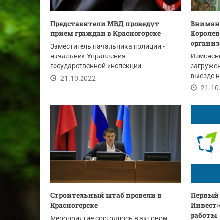
Представители МВД проведут
Внимани
прием граждан в Красногорске
Королев
организ
Заместитель начальника полиции -
начальник Управления
Изменени
государственной инспекции
загружен
безопасности дорожного движения
выезде н
21.10.2022
ГУ...
для искл
21.10
Строительный штаб провели в
Первый 
Красногорске
Инвест»
работы
Мероприятие состоялось в актовом