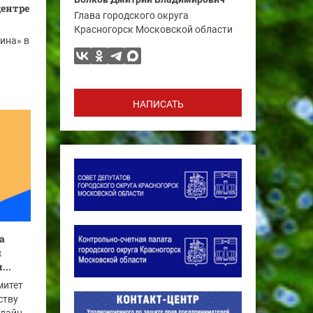
центре
Глава городского округа
Красногорск Московской области
ина» в
НАПИСАТЬ
а
м
...
митет
ству