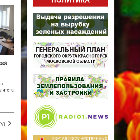
сий
 в
литета
ед