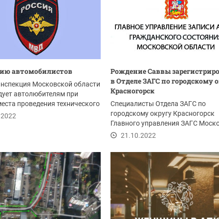
ию автомобилистов
Рождение Саввы зарегистрир
в Отделе ЗАГС по городскому 
инспекция Московской области
Красногорск
дует автолюбителям при
еста проведения технического
Специалисты Отдела ЗАГС по
своего...
городскому округу Красногорск
.2022
Главного управления ЗАГС Моск
области на удаленном...
21.10.2022