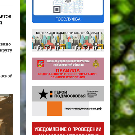
овано
округу
овской