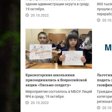
здании администрации округа в среду,
860 тыся
19 октября.
прошли с
перерабо
20.10.2022
(входит в
20.10
Красногорские школьники
Льготн
присоединились к Всероссийской
подать 
акции «Письмо солдату»
газифи
Мероприятие состоялось в МБОУ Лицей
Граждане
№4 в среду, 19 октября.
категори
регионал
20.10.2022
могут под
20.10