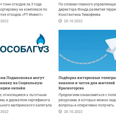
ч тонн отходов за 3 года
По словам главного управляюще
ортировку на комплексе по
директора Фонда развития терр
тке отходов «РТ-Инвест»
Константина Тимофеева
...
водоснабжение жилого...
.2022
20.10.2022
ики Подмосковья могут
Подборка интересных телегра
заявку на Социальную
каналов и чатов для жителей
кацию онлайн
Красногорска
, относящиеся к льготным
Предлагаем ознакомиться с пол
ям, и держатели сертификата
ресурсами, в которых можно зад
ьного материнского капитала
вопросы и оперативно получить
ать...
ответы...
.2022
20.10.2022