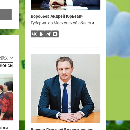
Воробьев Андрей Юрьевич
Губернатор Московской области
рику
нонсы
ошли
Волков Дмитрий Владимирович