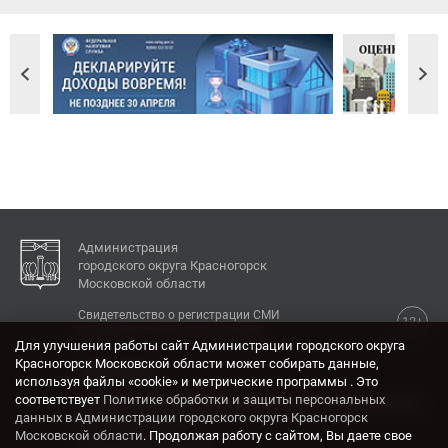
Администрация
городского округа Красногорск
Московской области
Свидетельство о регистрации СМИ
12+
Эл № ФС77-77792 от 31.01.2020.
Для улучшения работы сайт Администрации городского округа
Красногорск Московской области может собирать данные,
КОНТАКТЫ
используя файлы «cookie» и метрические программы . Это
соответствует
Политике обработки и защиты персональных
Адрес: 143404, Московская область, г. Красногорск,
данных в Администрации городского округа Красногорск
ул. Ленина, дом 4.
Московской области
. Продолжая работу с сайтом, Вы даете свое