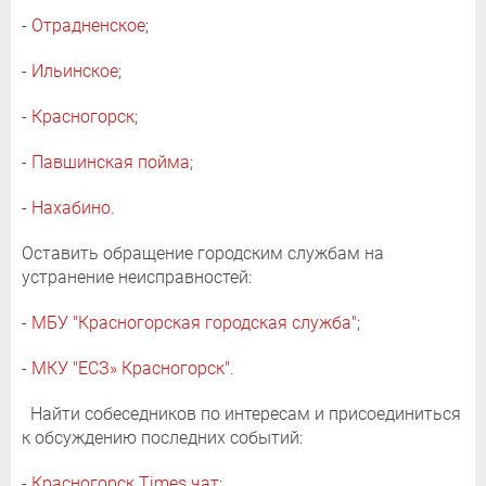
-
Отрадненское
;
-
Ильинское
;
-
Красногорск
;
-
Павшинская пойма
;
-
Нахабино
.
Оставить обращение городским службам на
устранение неисправностей:
-
МБУ "Красногорская городская служба"
;
-
МКУ "ЕСЗ» Красногорск"
.
Найти собеседников по интересам и присоединиться
к обсуждению последних событий:
-
Красногорск Times чат
;