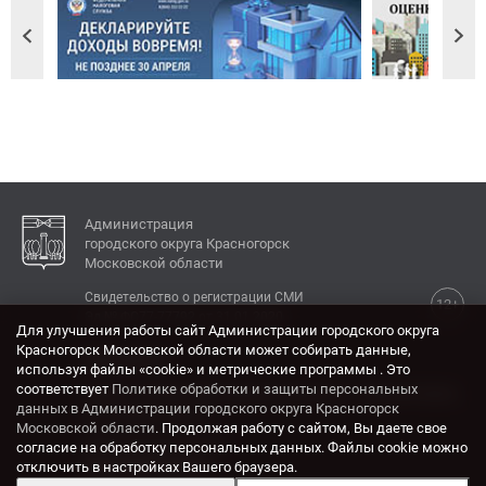
Администрация
городского округа Красногорск
Московской области
Свидетельство о регистрации СМИ
12+
Эл № ФС77-77792 от 31.01.2020.
Для улучшения работы сайт Администрации городского округа
Красногорск Московской области может собирать данные,
КОНТАКТЫ
используя файлы «cookie» и метрические программы . Это
соответствует
Политике обработки и защиты персональных
Адрес: 143404, Московская область, г. Красногорск,
данных в Администрации городского округа Красногорск
ул. Ленина, дом 4.
Московской области
. Продолжая работу с сайтом, Вы даете свое
Электронная почта:
согласие на обработку персональных данных. Файлы cookie можно
krasrn@mosreg.ru
отключить в настройках Вашего браузера.