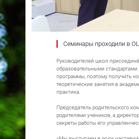
Семинары проходили в ОЦ 
Руководителей школ присоединё
образовательными стандартами. 
программы, поэтому получить н
теоретические занятия в академ
практика.
Председатель родительского ком
родителями учеников, а директо
секреты работы его управленче
«Мы выступаем в роли наставник