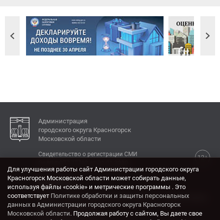
Администрация
городского округа Красногорск
Московской области
Свидетельство о регистрации СМИ
12+
Эл № ФС77-77792 от 31.01.2020.
Для улучшения работы сайт Администрации городского округа
Красногорск Московской области может собирать данные,
КОНТАКТЫ
используя файлы «cookie» и метрические программы . Это
соответствует
Политике обработки и защиты персональных
Адрес: 143404, Московская область, г. Красногорск,
данных в Администрации городского округа Красногорск
ул. Ленина, дом 4.
Московской области
. Продолжая работу с сайтом, Вы даете свое
Электронная почта: