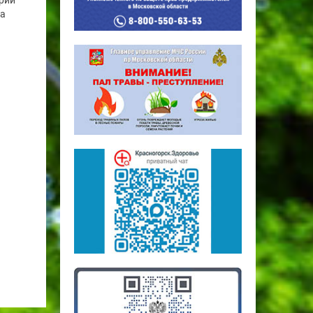
рий
га