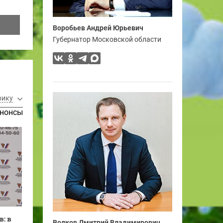
Воробьев Андрей Юрьевич
Губернатор Московской области
рику
нонсы
: в
Волков Дмитрий Владимирович