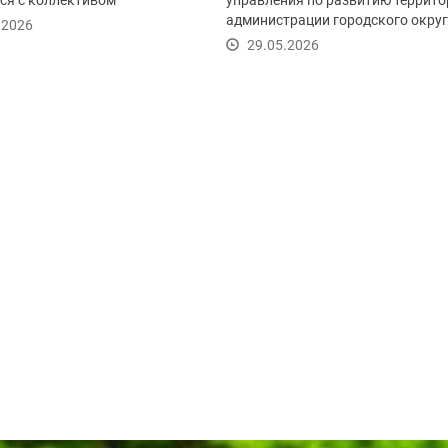
ся с коллективом
управления по развитию террито
кого предприятия...
администрации городского окру
.2026
Красногорск:
29.05.2026