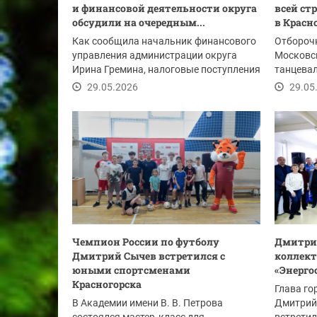
и финансовой деятельности округа
всей ст
обсудили на очередным...
в Красн
Как сообщила начальник финансового
Отборочн
управления администрации округа
Московс
Ирина Гремина, налоговые поступления
танцевал
сохраняют...
Красного
29.05.2026
29.05
Чемпион России по футболу
Дмитрий
Дмитрий Сычев встретился с
коллек
юными спортсменами
«Энерго
Красногорска
Глава го
В Академии имени В. В. Петрова
Дмитрий