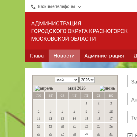
Важные телефоны
АДМИНИСТРАЦИЯ
ГОРОДСКОГО ОКРУГА КРАСНОГОРСК
МОСКОВСКОЙ ОБЛАСТИ
Глава
Новости
Администрация
Д
май
2026
ПН
ВТ
СР
ЧТ
ПТ
СБ
ВС
1
2
3
4
5
6
7
8
9
10
11
12
13
14
15
16
17
18
19
20
21
22
23
24
25
26
27
28
29
30
31