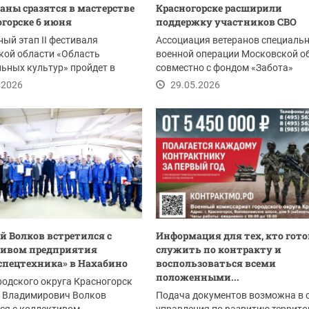
раны сразятся в мастерстве
Красногорске расширили
огорске 6 июня
поддержку участников СВО
ый этап II фестиваля
Ассоциация ветеранов специаль
кой области «Область
военной операции Московской о
ьных культур» пройдет в
совместно с фондом «Забота»
рске на площади...
заключила ряд новых...
.2026
29.05.2026
 Волков встретился с
Информация для тех, кто гото
тивом предприятия
служить по контракту и
спецтехника» в Нахабино
воспользоваться всеми
положенными...
родского округа Красногорск
 Владимирович Волков
Подача документов возможна в 