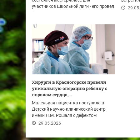
состоялся мастер‑класс для
встретил
участников Школьной лиги - его провел
нахабинс
29.05
чемпион России по...
29.05.2026
Хирурги в Красногорске провели
уникальную операцию ребенку с
пороком сердца,...
Маленькая пациентка поступила в
Детский научно-клинический центр
имени Л.М. Рошаля с дефектом
межпредсердной...
29.05.2026