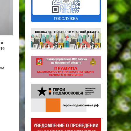
ии
19
ом