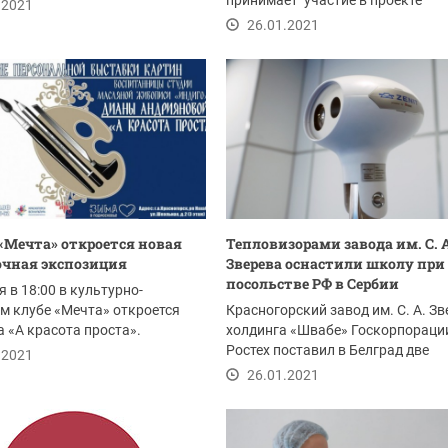
й...
принимает участие в проекте
.2021
министерства культуры...
26.01.2021
 «Мечта» откроется новая
Тепловизорами завода им. С. А
чная экспозиция
Зверева оснастили школу при
посольстве РФ в Сербии
я в 18:00 в культурно-
м клубе «Мечта» откроется
Красногорский завод им. С. А. З
 «А красота проста».
холдинга «Швабе» Госкорпораци
Ростех поставил в Белград две
.2021
инфракрасные...
26.01.2021