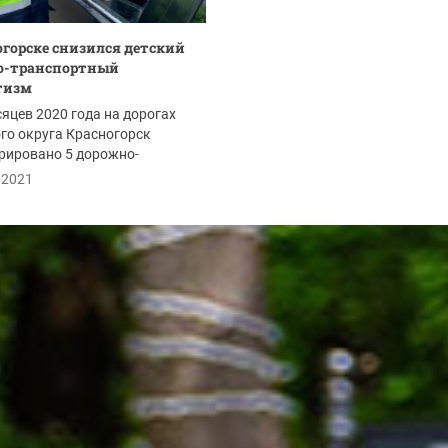
огорске снизился детский
о-транспортный
тизм
сяцев 2020 года на дорогах
го округа Красногорск
рировано 5 дорожно-
тных происшествий...
.2021