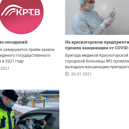
без опозданий
На красногорском предприят
прошла вакцинация от COVID-
я завершается приём заявок
 единого государственного
Бригада медиков Красногорской
 в 2021 году
городской больницы №2 провела
выездную вакцинацию препарат
.2021
«ГамКовидВак» на заводе...
26.01.2021