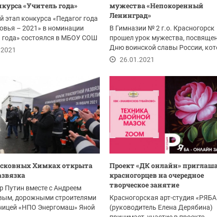
нкурса «Учитель года»
мужества «Непокоренный
Ленинград»
 этап конкурса «Педагог года
овья – 2021» в номинации
В Гимназии № 2 г.о. Красногорск
 года» состоялся в МБОУ СОШ
прошел урок мужества, посвяще
.
Дню воинской славы России, ко
.2021
отмечается 27...
26.01.2021
осковных Химках открыта
Проект «ДК онлайн» приглаш
азвязка
красногорцев на очередное
творческое занятие
 Путин вместе с Андреем
вым, дорожными строителями
Красногорская арт-студия «РЯБА
дницей «НПО Энергомаш» Яной
(руководитель Елена Дерябина)