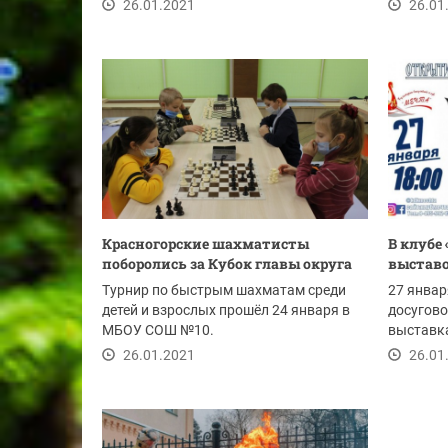
Лопухово
26.01.2021
26.01
Красногорские шахматисты
В клубе
поборолись за Кубок главы округа
выставо
Турнир по быстрым шахматам среди
27 январ
детей и взрослых прошёл 24 января в
досугово
МБОУ СОШ №10.
выставка
26.01.2021
26.01