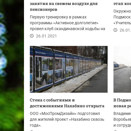
занятия на свежем воздухе для
этап ко
пенсионеров
Окружной
Первую тренировку в рамках
Подмоск
программы «Активное долголетие»
«Учитель
провел клуб скандинавской ходьбы на
№ 10 во..
26.01
базе Красногорского...
26.01.2021
Стена с событиями и
В Подм
достижениями Нахабино открыта
новая р
ООО «МосПромДизайн» подготовил
Владимир
для жителей проект «Нахабино сквозь
Воробье
года».
и сотру