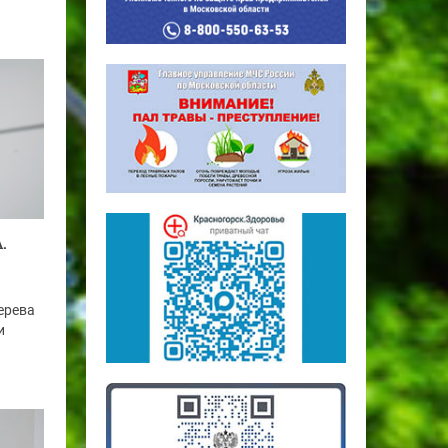
.
верева
и