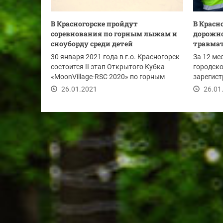
В Красногорске пройдут
В Красн
соревнования по горным лыжам и
дорожн
сноуборду среди детей
травма
30 января 2021 года в г.о. Красногорск
За 12 ме
состоится II этап Открытого Кубка
городско
«MoonVillage-RSC 2020» по горным
зарегист
лыжам и...
транспор
26.01.2021
26.01