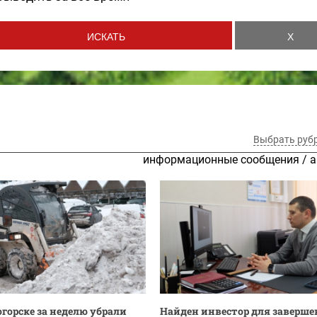
Выбрать руб
информационные сообщения
/
а
огорске за неделю убрали
Найден инвестор для заверш