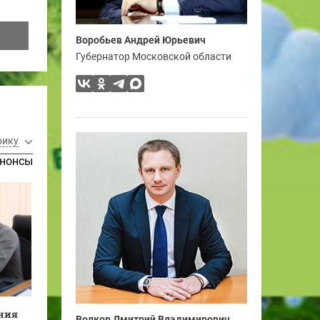
Воробьев Андрей Юрьевич
Губернатор Московской области
рику
нонсы
ения
Волков Дмитрий Владимирович