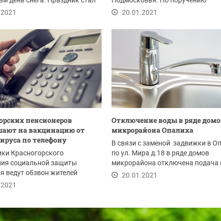
й день снега. Праздник стал
Подмосковья. По поручению
нным и будет...
Губернатора Андрея Воробьева...
.2021
20.01.2021
орских пенсионеров
Отключение воды в ряде домо
шают на вакцинацию от
микрорайона Опалиха
ируса по телефону
В связи с заменой задвижки в О
ики Красногорского
по ул. Мира д.18 в ряде домов
ния социальной защиты
микрорайона отключена подача
я ведут обзвон жителей
20 января с...
20.01.2021
и 60 плюс с 15 января.
.2021