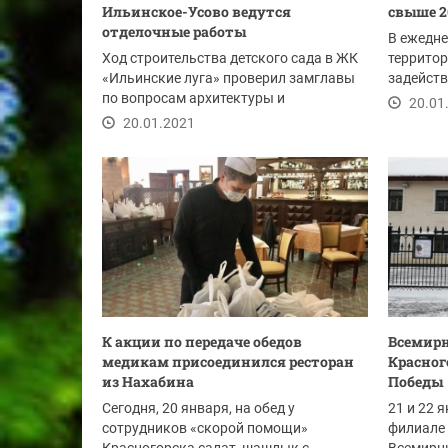
Ильинское-Усово ведутся
свыше 2
отделочные работы
В ежедне
Ход строительства детского сада в ЖК
террито
«Ильинские луга» проверил замглавы
задейст
по вопросам архитектуры и
спецтехн
20.01
строительства...
20.01.2021
К акции по передаче обедов
Всемирн
медикам присоединился ресторан
Красног
из Нахабина
Победы
Сегодня, 20 января, на обед у
21 и 22 
сотрудников «скорой помощи»
филиале