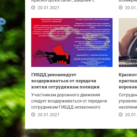
Красногорска салат, шашлык с
Всемирны
картофелем и компот.
традицио
20.01.2021
20.01
ГИБДД рекомендует
Красног
воздерживаться от передачи
пригла
взятки сотрудникам полиции
коронав
Участникам дорожного движения
Сотрудн
следует воздерживаться от передачи
управле
сотрудникам ГИБДД незаконного
населени
денежного...
категори
20.01.2021
20.01