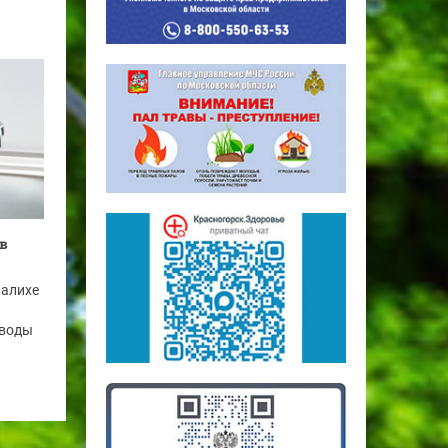
в
палихе
 воды