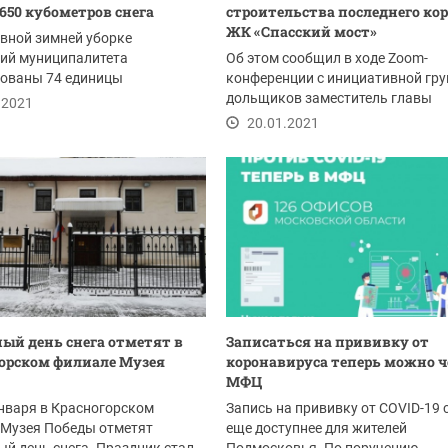
650 кубометров снега
строительства последнего ко
ЖК «Спасский мост»
вной зимней уборке
рий муниципалитета
Об этом сообщил в ходе Zoom-
вованы 74 единицы
конференции с инициативной гр
ики и 158 сотрудников...
дольщиков заместитель главы
.2021
администрации г.о....
20.01.2021
ый день снега отметят в
Записаться на прививку от
орском филиале Музея
коронавируса теперь можно ч
МФЦ
января в Красногорском
Запись на прививку от COVID-19 
 Музея Победы отметят
еще доступнее для жителей