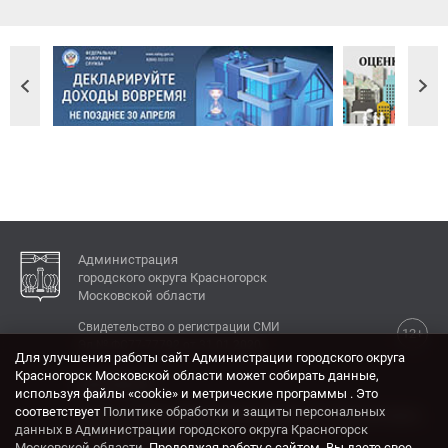
Администрация
городского округа Красногорск
Московской области
Свидетельство о регистрации СМИ
12+
Эл № ФС77-77792 от 31.01.2020.
Для улучшения работы сайт Администрации городского округа
Красногорск Московской области может собирать данные,
КОНТАКТЫ
используя файлы «cookie» и метрические программы . Это
соответствует
Политике обработки и защиты персональных
Адрес: 143404, Московская область, г. Красногорск,
данных в Администрации городского округа Красногорск
ул. Ленина, дом 4.
Московской области
. Продолжая работу с сайтом, Вы даете свое