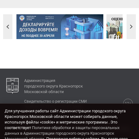
Администрация
городского округа Красногорск
Московской области
Свидетельство о регистрации СМИ
12+
Эл № ФС77-77792 от 31.01.2020.
Для улучшения работы сайт Администрации городского округа
Красногорск Московской области может собирать данные,
КОНТАКТЫ
используя файлы «cookie» и метрические программы . Это
соответствует
Политике обработки и защиты персональных
Адрес: 143404, Московская область, г. Красногорск,
данных в Администрации городского округа Красногорск
ул. Ленина, дом 4.
Московской области
. Продолжая работу с сайтом, Вы даете свое