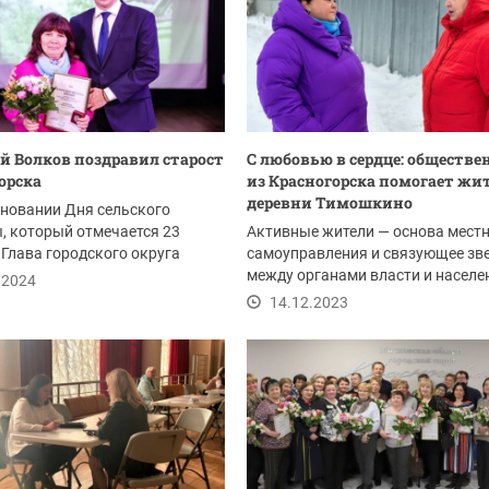
 Волков поздравил старост
С любовью в сердце: обществ
орска
из Красногорска помогает жи
деревни Тимошкино
новании Дня сельского
, который отмечается 23
Активные жители — основа мест
 Глава городского округа
самоуправления и связующее зв
 Владимирович...
между органами власти и населен
.2024
это...
14.12.2023