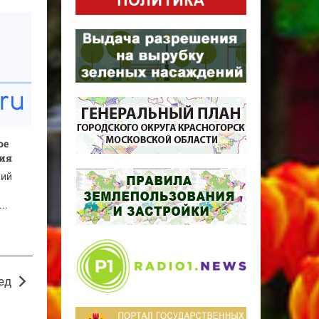
ое
тия
ний
..
ед