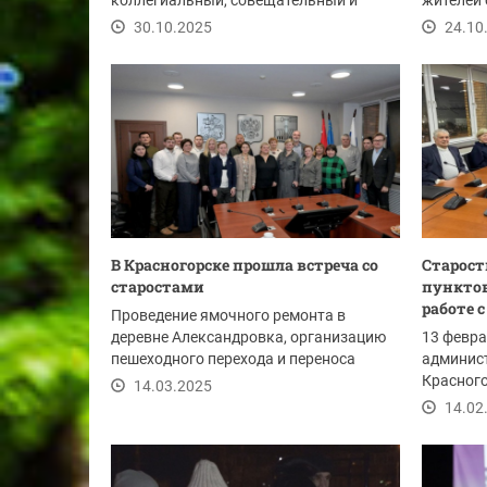
коллегиальный, совещательный и
жителей 
консультативный орган — Совет...
заботу о.
30.10.2025
24.10
В Красногорске прошла встреча со
Старост
старостами
пунктов
работе 
Проведение ямочного ремонта в
деревне Александровка, организацию
13 февра
пешеходного перехода и переноса
админист
контейнерной...
Красного
14.03.2025
вновь из
14.02