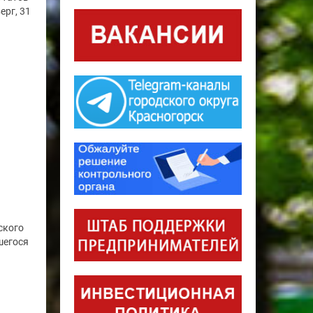
ерг, 31
ского
шегося