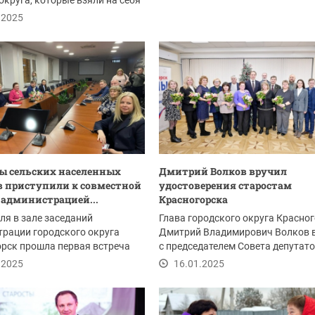
округа, которые взяли на себя
..
.2025
ы сельских населенных
Дмитрий Волков вручил
 приступили к совместной
удостоверения старостам
с администрацией...
Красногорска
ля в зале заседаний
Глава городского округа Красно
рации городского округа
Дмитрий Владимирович Волков 
рск прошла первая встреча
с председателем Совета депутат
бранных старост...
городского...
.2025
16.01.2025