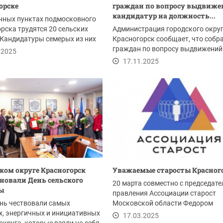
орске
граждан по вопросу выдвиж
кандидатур на должность...
нных пунктах подмосковного
рска трудятся 20 сельских
Администрация городского окру
 Кандидатуры семерых из них
Красногорск сообщает, что собр
граждан по вопросу выдвижений
.2025
кандидатур на...
17.11.2025
ском округе Красногорск
Уважаемые старосты Красного
новали День сельского
20 марта совместно с председат
ы
правления Ассоциации старост
ень чествовали самых
Московской области Федором
, энергичных и инициативных
Степановым состоится...
17.03.2025