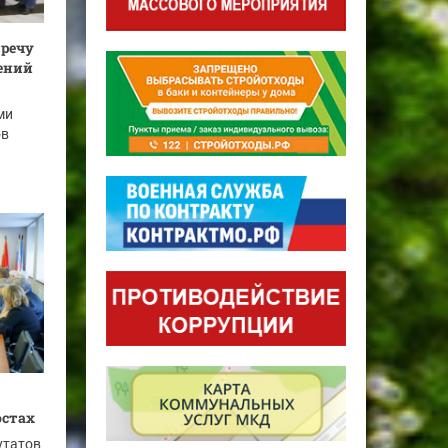
тречу
лений
ми
ов
остах
утатов