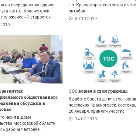
ря на очередном заседании
г.о. Красногорск состоится в четв
путатов г.о. Красногорск
октября.
 положение «О старостах
30.10.2019
..
.2019
 развития
ТОС вошел в свои границы
риального общественного
В работе Совета депутатов город
авления обсудили в
поселения Красногорск, состояв
ковье
28 января, приняли участие
го июня в Доме
Р.Лаврухин,...
14.02.2015
льства Московской области
сь рабочая встреча,
ная развитию...