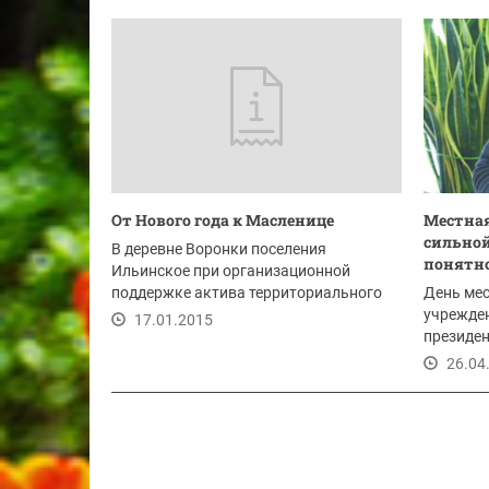
15.06.2018
06.06
От Нового года к Масленице
Местная
сильной
В деревне Воронки поселения
понятн
Ильинское при организационной
поддержке актива территориального
День ме
общественного...
учрежден
17.01.2015
президен
для повы
26.04