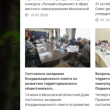
конкурса «Лучший специалист в сфере
31 октяб
местного самоуправления Московской
Совет де
области –...
утвердил
19.02.2020
сельских.
31.10
Состоялось заседание
Вопросы
Координационного совета по
террито
развитию территориального
самоупр
общественного...
Подмос
14 июня в Московской областной Думе
Четверто
состоялось заседание
Правите
Координационного совета по развитию
состояла
территориального...
посвящен