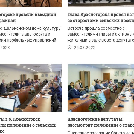
огорске провели выездной
Глава Красногорска провел вс
граждан
со старостами сельских посе
во-Дальненском доме культуры
Встреча прошла совместно с
местители главы округа и
заместителями Главы и активны
ики профильных управлений
жителями в зале Совета депутат
рации...
администрации округа в...
.2023
22.03.2022
ы г.о. Красногорск
Красногорские депутаты
ли положение о сельских
рассмотрят положение о стар
ах
Очередное заседание Совета деп