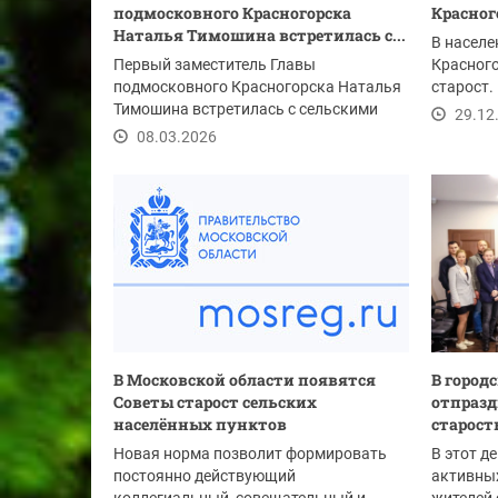
подмосковного Красногорска
Красног
Наталья Тимошина встретилась с...
В населе
Первый заместитель Главы
Красного
подмосковного Красногорска Наталья
старост.
Тимошина встретилась с сельскими
были...
29.12
старостами, чтобы...
08.03.2026
В Московской области появятся
В город
Советы старост сельских
отпразд
населённых пунктов
старост
Новая норма позволит формировать
В этот д
постоянно действующий
активных