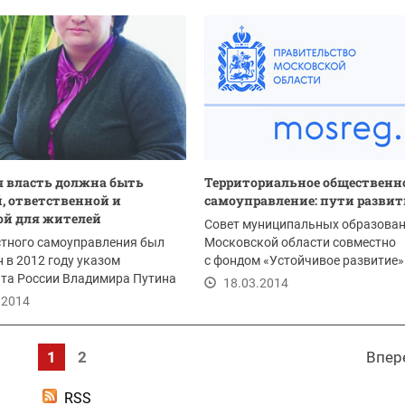
.2018
 власть должна быть
Территориальное общественн
, ответственной и
самоуправление: пути разви
ой для жителей
Совет муниципальных образова
стного самоуправления был
Московской области совместно
 в 2012 году указом
с фондом «Устойчивое развитие».
та России Владимира Путина
18.03.2014
шения...
.2014
1
2
Впер
RSS