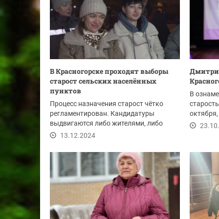
В Красногорске проходят выборы
Дмитрий
старост сельских населённых
Красног
пунктов
В ознаме
Процесс назначения старост чётко
старосты
регламентирован. Кандидатуры
октября,
выдвигаются либо жителями, либо
Дмитрий
23.10
главой округа. Дата...
13.12.2024