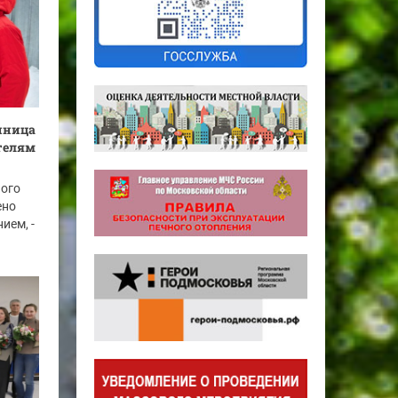
енница
телям
ного
ено
ием, -