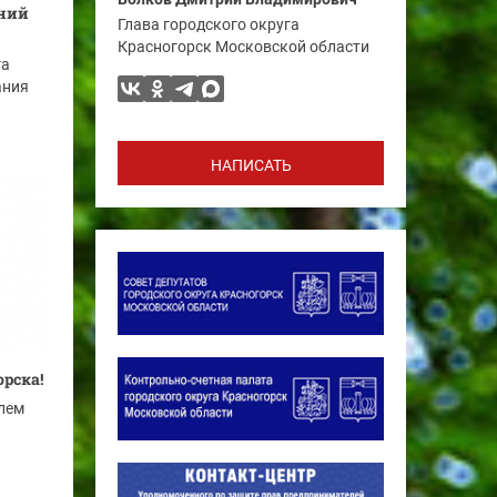
ений
Глава городского округа
Красногорск Московской области
га
ания
НАПИСАТЬ
рска!
елем