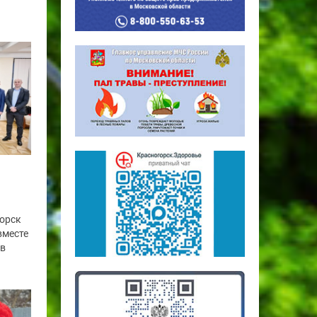
горск
вместе
ов