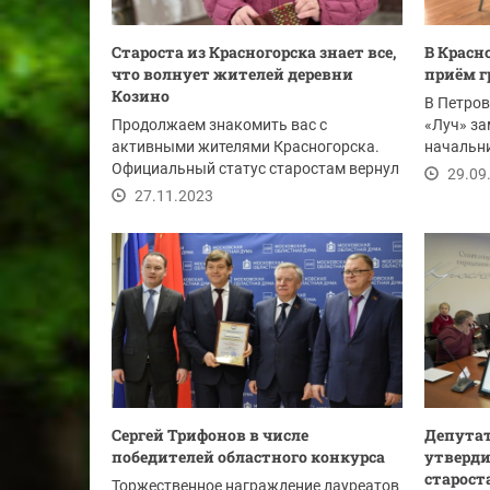
Староста из Красногорска знает все,
В Красн
что волнует жителей деревни
приём 
Козино
В Петро
Продолжаем знакомить вас с
«Луч» за
активными жителями Красногорска.
начальн
Официальный статус старостам вернул
админист
29.09
губернатор Московской...
27.11.2023
Сергей Трифонов в числе
Депутат
победителей областного конкурса
утверди
старост
Торжественное награждение лауреатов