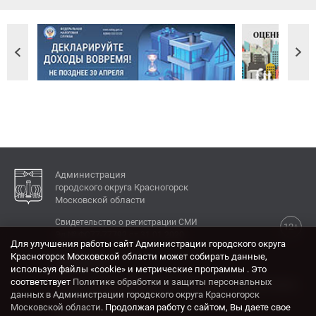
Администрация
городского округа Красногорск
Московской области
Свидетельство о регистрации СМИ
12+
Эл № ФС77-77792 от 31.01.2020.
Для улучшения работы сайт Администрации городского округа
Красногорск Московской области может собирать данные,
КОНТАКТЫ
используя файлы «cookie» и метрические программы . Это
соответствует
Политике обработки и защиты персональных
Адрес: 143404, Московская область, г. Красногорск,
данных в Администрации городского округа Красногорск
ул. Ленина, дом 4.
Московской области
. Продолжая работу с сайтом, Вы даете свое