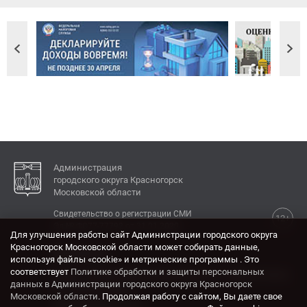
Администрация
городского округа Красногорск
Московской области
Свидетельство о регистрации СМИ
12+
Эл № ФС77-77792 от 31.01.2020.
Для улучшения работы сайт Администрации городского округа
Красногорск Московской области может собирать данные,
КОНТАКТЫ
используя файлы «cookie» и метрические программы . Это
соответствует
Политике обработки и защиты персональных
Адрес: 143404, Московская область, г. Красногорск,
данных в Администрации городского округа Красногорск
ул. Ленина, дом 4.
Московской области
. Продолжая работу с сайтом, Вы даете свое
Электронная почта: