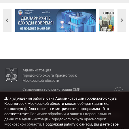
Администрация
городского округа Красногорск
Московской области
Свидетельство о регистрации СМИ
12+
Эл № ФС77-77792 от 31.01.2020.
Для улучшения работы сайт Администрации городского округа
Красногорск Московской области может собирать данные,
КОНТАКТЫ
используя файлы «cookie» и метрические программы . Это
соответствует
Политике обработки и защиты персональных
Адрес: 143404, Московская область, г. Красногорск,
данных в Администрации городского округа Красногорск
ул. Ленина, дом 4.
Московской области
. Продолжая работу с сайтом, Вы даете свое
Электронная почта: