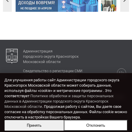
Администрация
городского округа Красногорск
Московской области
Свидетельство о регистрации СМИ
12+
Эл № ФС77-77792 от 31.01.2020.
Для улучшения работы сайт Администрации городского округа
Красногорск Московской области может собирать данные,
КОНТАКТЫ
используя файлы «cookie» и метрические программы . Это
соответствует
Политике обработки и защиты персональных
Адрес: 143404, Московская область, г. Красногорск,
данных в Администрации городского округа Красногорск
ул. Ленина, дом 4.
Московской области
. Продолжая работу с сайтом, Вы даете свое
Электронная почта:
согласие на обработку персональных данных. Файлы cookie можно
krasrn@mosreg.ru
отключить в настройках Вашего браузера.
Принять
Отклонить
Разработка и поддержка сайта ADN