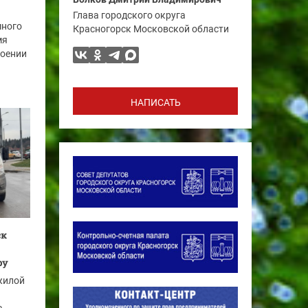
Глава городского округа
много
Красногорск Московской области
мя
роении
НАПИСАТЬ
ск
ру
жилой