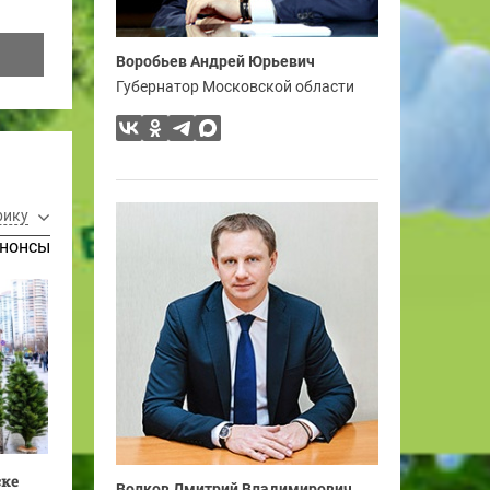
Воробьев Андрей Юрьевич
Губернатор Московской области
рику
нонсы
ске
Волков Дмитрий Владимирович