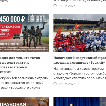
«Пятницкое шоссе», добавили дв
.2025
новых автобуса малого...
22.12.2025
ция для тех, кто готов
Новогодний спортивный пра
 по контракту и
прошел на стадионе «Зоркий»
зоваться всеми
На легендарном красногорском
нными...
стадионе «Зоркий» состоялось б
документов возможна в отделы
новогоднее спортивное событие 
ия по развитию территорий
юных хоккеистов и...
22.12.2025
рации городского округа
рск:
.2025