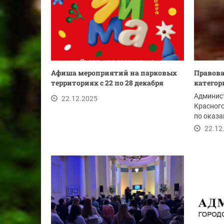
Афиша мероприятий на парковых
Правов
территориях с 22 по 28 декабря
категор
Админист
22.12.2025
Красного
по оказа
помощи 2
22.12