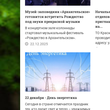
Музей-заповедник «Архангельское»
Началь
готовится встретить Рождество
отделов
под звуки прекрасной музыки
приглаш
на...
В концертном зале колоннады
стартовал музыкальный фестиваль
ТО Красн
«Рождество в Архангельском».
проводит
Фестиваль открыла программа...
адресу: 
22.12.2025
телефону:
22.12
22 декабря - День энергетика
Сегодня в стране отмечается праздник
тех, кто дарит свет и тепло – уважаемых