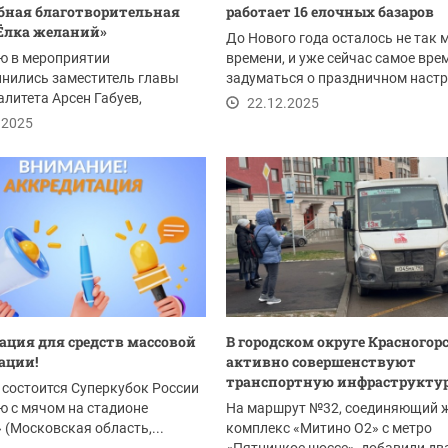
ная благотворительная
работает 16 елочных базаров
Ёлка желаний»
До Нового года осталось не так 
ю в мероприятии
времени, и уже сейчас самое вре
нились заместитель главы
задуматься о праздничном наст
литета Арсен Габуев,
в доме....
22.12.2025
 городского округа...
.2025
ция для средств массовой
В городском округе Красногор
ации!
активно совершенствуют
транспортную инфраструкту
 состоится Суперкубок России
ю с мячом на стадионе
На маршрут №32, соединяющий 
 (Московская область,...
комплекс «Митино О2» с метро