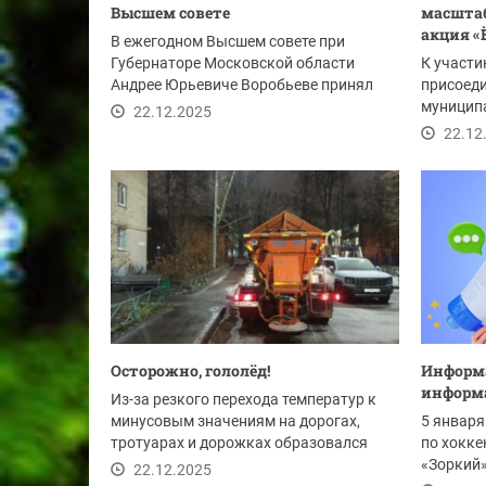
Высшем совете
масштаб
акция «
В ежегодном Высшем совете при
Губернаторе Московской области
К участи
Андрее Юрьевиче Воробьеве принял
присоеди
участие Глава...
муниципа
22.12.2025
прокурор
22.12
Осторожно, гололёд!
Информа
информ
Из-за резкого перехода температур к
минусовым значениям на дорогах,
5 января
тротуарах и дорожках образовался
по хокке
гололёд....
«Зоркий»
22.12.2025