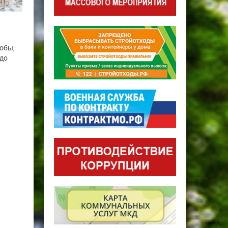
обы,
 до