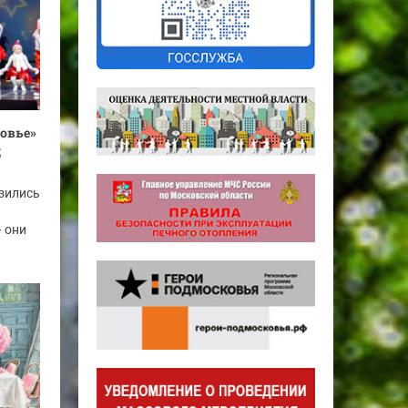
овье»
д
узились
— они