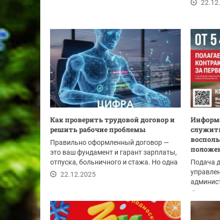
22.12
Как проверить трудовой договор и
Информа
решить рабочие проблемы
служить
восполь
Правильно оформленный договор —
положе
это ваш фундамент и гарант зарплаты,
отпуска, больничного и стажа. Но одна
Подача 
ошибка в...
управлен
22.12.2025
админист
Красного
22.12