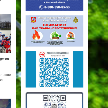
а
здник
ольшое
для