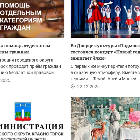
ая помощь отдельным
Во Дворце культуры «Подмоск
иям граждан
состоялся концерт «Новый го
зажигает ёлки»
рация городского округа
рск проводит приём граждан
С первых же минут зрители погр
нию бесплатной правовой
в сказочную атмосферу. Вместе с
6 декабря...
героями — Тёмой, Аней и Машей 
.2025
отправились...
22.12.2025