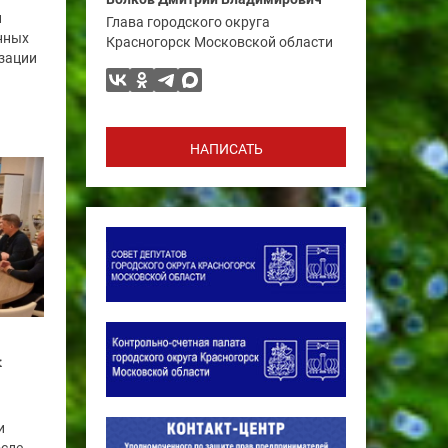
и
Глава городского округа
нных
Красногорск Московской области
изации
НАПИСАТЬ
к
и