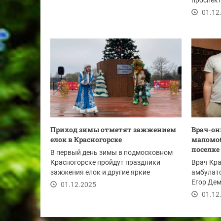
проспект
в двух...
01.12
Приход зимы отметят зажжением
Врач-он
елок в Красногорске
маломо
поселке
В первый день зимы в подмосковном
Красногорске пройдут праздники
Врач Кра
зажжения елок и другие яркие
амбулат
мероприятия в рамках...
Егор Дем
01.12.2025
в поселке
01.12