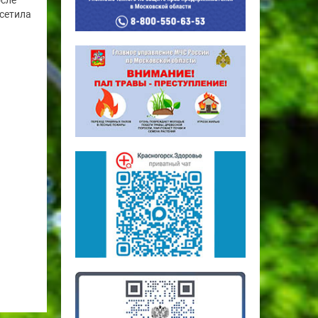
осле
сетила