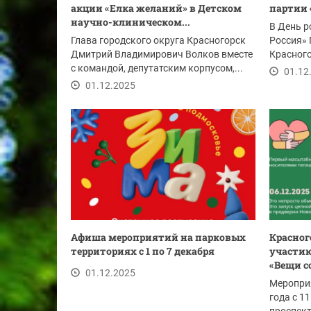
акции «Елка желаний» в Детском
партии 
научно-клиническом...
В День р
Глава городского округа Красногорск
Россия» 
Дмитрий Владимирович Волков вместе
Красног
с командой, депутатским корпусом,...
Волков вм
01.12
01.12.2025
Афиша мероприятий на парковых
Красног
территориях с 1 по 7 декабря
участию
«Вещи с
01.12.2025
Мероприя
года с 11