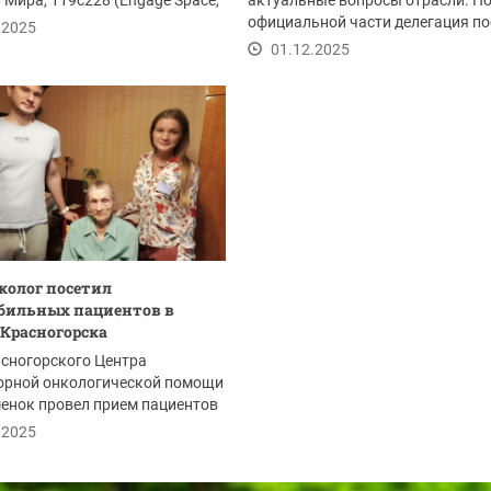
 Мира, 119с228 (Engage Space,
актуальные вопросы отрасли. П
официальной части делегация по
.2025
завод ООО ПО...
01.12.2025
колог посетил
бильных пациентов в
 Красногорска
сногорского Центра
орной онкологической помощи
енок провел прием пациентов
...
.2025