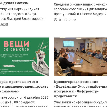
«Единая Россия»
Сведения о новых видах, схемах 
ождения Партии «Единая
способах совершения дистанцио
Глава городского округа
преступлений, а также о модерн
орск Дмитрий Владимирович
«старых»...
01.12.2025
есте с...
.2025
орцы приглашаются к
Красногорская компания
 в предновогоднем проекте
«Подъёмник-О» и разработчи
о смыслом»
программы «Лифтреестр»
представили...
тие состоится 6 декабря 2025
:00 до 15:00 по адресу:
Участники конференции обсудил