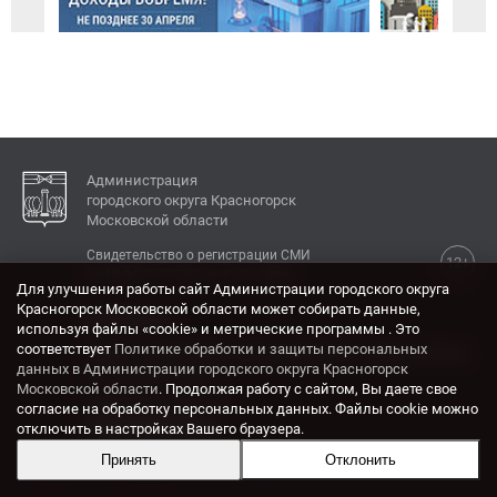
Администрация
городского округа Красногорск
Московской области
Свидетельство о регистрации СМИ
12+
Эл № ФС77-77792 от 31.01.2020.
Для улучшения работы сайт Администрации городского округа
Красногорск Московской области может собирать данные,
КОНТАКТЫ
используя файлы «cookie» и метрические программы . Это
соответствует
Политике обработки и защиты персональных
Адрес: 143404, Московская область, г. Красногорск,
данных в Администрации городского округа Красногорск
ул. Ленина, дом 4.
Московской области
. Продолжая работу с сайтом, Вы даете свое
Электронная почта:
согласие на обработку персональных данных. Файлы cookie можно
krasrn@mosreg.ru
отключить в настройках Вашего браузера.
Принять
Отклонить
Разработка и поддержка сайта ADN