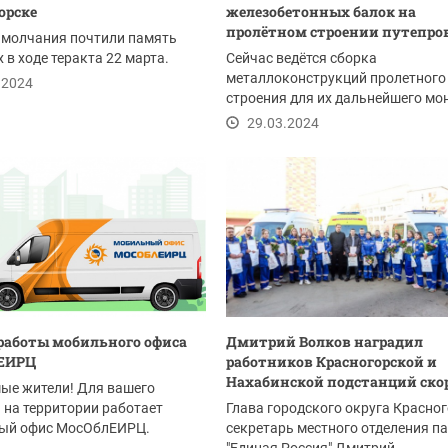
орске
железобетонных балок на
пролётном строении путепров
 молчания почтили память
 в ходе теракта 22 марта.
Сейчас ведётся сборка
металлоконструкций пролетного
.2024
строения для их дальнейшего мо
между опорами – к работам...
29.03.2024
работы мобильного офиса
Дмитрий Волков наградил
ЕИРЦ
работников Красногорской и
Нахабинской подстанций скор
ые жители! Для вашего
 на территории работает
Глава городского округа Красног
ый офис МосОблЕИРЦ.
секретарь местного отделения п