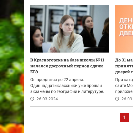
В Красногорске на базе школы №11
До 31 м
начался досрочный период сдачи
принять
ЕГЭ
дверей 
Он продлится до 22 апреля.
При кажд
Одиннадцатиклассники уже прошли
сайте М
экзамены по географии и литерутуре.
приложе
можно по
26.03.2024
26.03
1