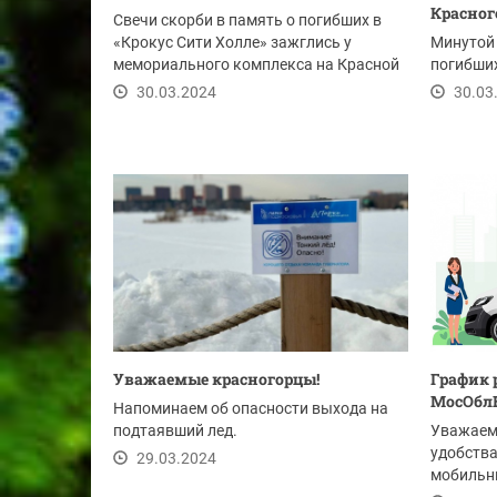
Красног
Свечи скорби в память о погибших в
«Крокус Сити Холле» зажглись у
Минутой
мемориального комплекса на Красной
погибших
горке.
30.03.2024
30.03
Уважаемые красногорцы!
График 
МосОбл
Напоминаем об опасности выхода на
подтаявший лед.
Уважаем
удобства
29.03.2024
мобильн