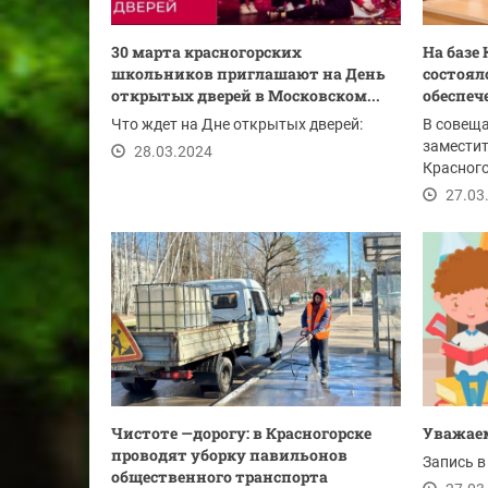
30 марта красногорских
На базе
школьников приглашают на День
состоял
открытых дверей в Московском...
обеспече
Что ждет на Дне открытых дверей:
В совеща
заместит
28.03.2024
Красного
по безоп
27.03
Чистоте —дорогу: в Красногорске
Уважае
проводят уборку павильонов
Запись в 
общественного транспорта