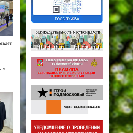
ывает
и с