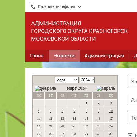
Важные телефоны
АДМИНИСТРАЦИЯ
ГОРОДСКОГО ОКРУГА КРАСНОГОРСК
МОСКОВСКОЙ ОБЛАСТИ
Глава
Новости
Администрация
Д
март
2024
ПН
ВТ
СР
ЧТ
ПТ
СБ
ВС
1
2
3
4
5
6
7
8
9
10
11
12
13
14
15
16
17
18
19
20
21
22
23
24
25
26
27
28
29
30
31