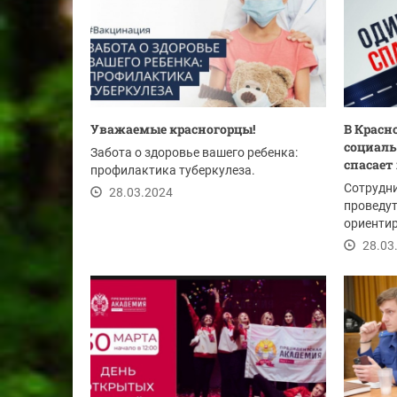
Уважаемые красногорцы!
В Красн
социаль
Забота о здоровье вашего ребенка:
спасает
профилактика туберкулеза.
Сотрудн
28.03.2024
проведут
ориенти
возрастн
28.03