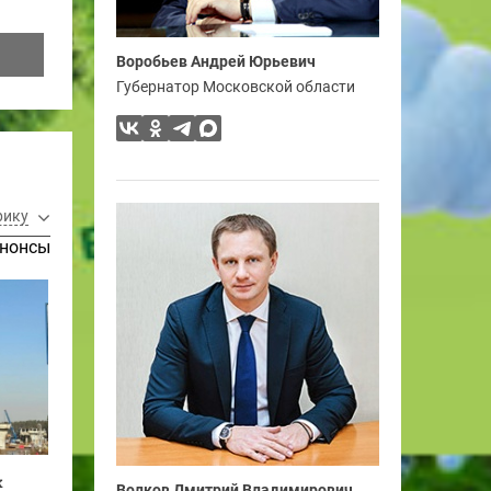
Воробьев Андрей Юрьевич
Губернатор Московской области
рику
нонсы
ж
Волков Дмитрий Владимирович