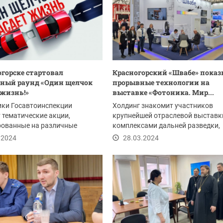
огорске стартовал
Красногорский «Швабе» показ
ный раунд «Один щелчок
прорывные технологии на
 жизнь!»
выставке «Фотоника. Мир...
ики Госавтоинспекции
Холдинг знакомит участников
 тематические акции,
крупнейшей отраслевой выставк
рованные на различные
комплексами дальней разведки,
ые и социальные слои...
изделиями радиофотоники,...
.2024
28.03.2024