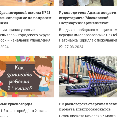
 Красногорской школы № 11
Руководитель Администрати
ось совещание по вопросам
секретариата Московской
ния...
Патриархии архиепископ...
нии принял участие
Владыка пообщался с пациентам
ель главы городского округа
передал им благословение Святе
рск – начальник управления
Патриарха Кирилла с пожелание
асности...
скорейшего...
.2024
27.03.2024
мые красногорцы
В Красногорске стартовал сезо
проката электросамокатов
1-й класс пройдёт в 2 этапа:
Сезон проката начался 26 марта.