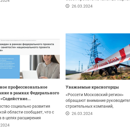
.2024
26.03.2024
ное профессиональное
Уважаемые красногорцы
ание в рамках Федерального
«Россети Московский регион»
 «Содействие...
обращают внимание руководите
рство социально развития
строительных компаний,
ой области сообщает, что с
собственников земель,...
26.03.2024
а в целях расширения
стей...
.2024