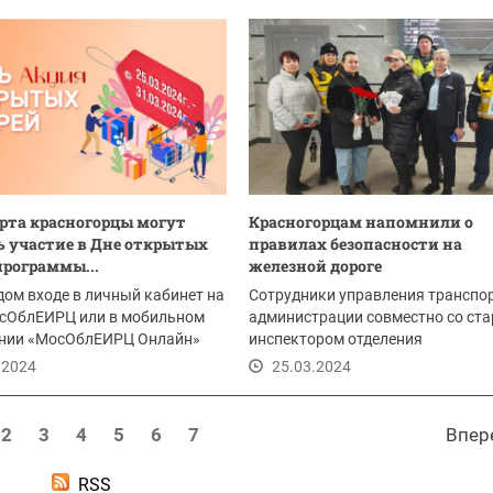
арта красногорцы могут
Красногорцам напомнили о
 участие в Дне открытых
правилах безопасности на
программы...
железной дороге
ом входе в личный кабинет на
Сотрудники управления транспо
осОблЕИРЦ или в мобильном
администрации совместно со ст
нии «МосОблЕИРЦ Онлайн»
инспектором отделения
лучить...
несовершеннолетних...
.2024
25.03.2024
2
3
4
5
6
7
Впер
RSS