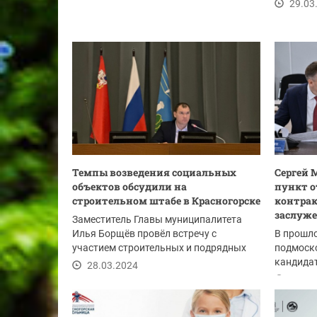
29.03
Темпы возведения социальных
Сергей 
объектов обсудили на
пункт о
строительном штабе в Красногорске
контрак
заслуже
Заместитель Главы муниципалитета
Илья Борщёв провёл встречу с
В прошло
участием строительных и подрядных
подмоск
организаций, а также...
кандидат
28.03.2024
тех пор с
28.03