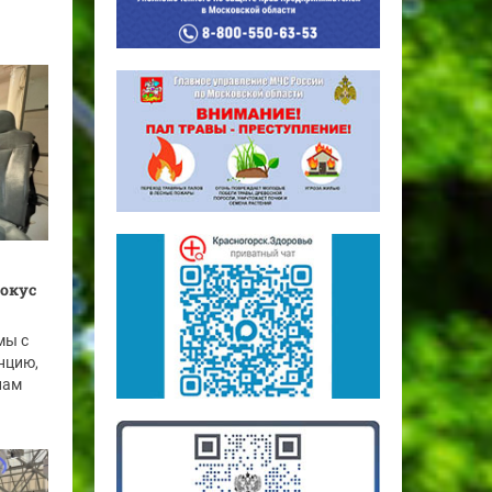
рокус
мы с
нцию,
нам