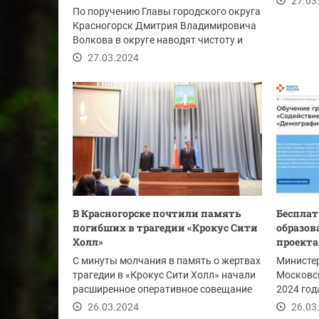
27.03
По поручению Главы городского округа
Красногорск Дмитрия Владимировича
Волкова в округе наводят чистоту и
порядок...
27.03.2024
В Красногорске почтили память
Бесплат
погибших в трагедии «Крокус Сити
образов
Холл»
проекта
С минуты молчания в память о жертвах
Министе
трагедии в «Крокус Сити Холл» начали
Московск
расширенное оперативное совещание
2024 год
под...
возможно
26.03.2024
26.03