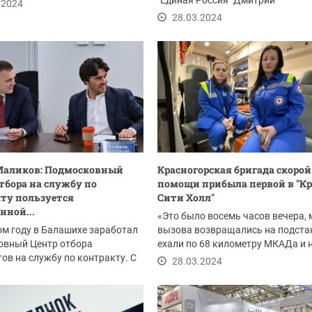
"Единая Россия" Дмитрий
.2024
Владимирович Волков...
28.03.2024
Маликов: Подмосковный
Красногорская бригада скорой
тбора на службу по
помощи прибыла первой в "К
ту пользуется
Сити Холл"
нной...
«Это было восемь часов вечера, 
м году в Балашихе заработал
вызова возвращались на подста
овный Центр отбора
ехали по 68 километру МКАДа и 
ов на службу по контракту. С
поступил...
28.03.2024
юда...
.2024