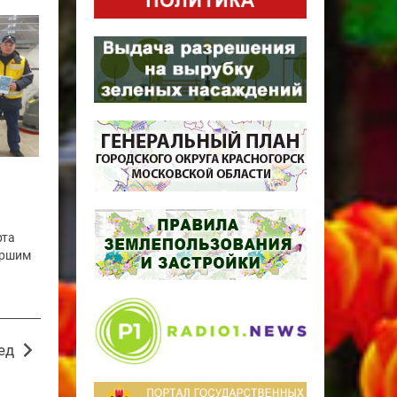
рта
аршим
ед