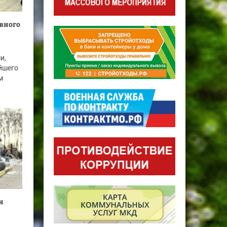
вного
и,
йшего
м
н