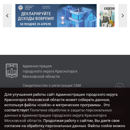
Администрация
городского округа Красногорск
Московской области
Свидетельство о регистрации СМИ
12+
Эл № ФС77-77792 от 31.01.2020.
Для улучшения работы сайт Администрации городского округа
Красногорск Московской области может собирать данные,
КОНТАКТЫ
используя файлы «cookie» и метрические программы . Это
соответствует
Политике обработки и защиты персональных
Адрес: 143404, Московская область, г. Красногорск,
данных в Администрации городского округа Красногорск
ул. Ленина, дом 4.
Московской области
. Продолжая работу с сайтом, Вы даете свое
Электронная почта:
согласие на обработку персональных данных. Файлы cookie можно