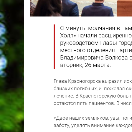
С минуты молчания в памя
Холл» начали расширенно
руководством Главы город
местного отделения парт
Владимировича Волкова с
вторник, 26 марта.
Глава Красногорска выразил иск
близких погибших, и пожелал с
лечение. В Красногорскую больн
остаются пять пациентов. В чис
«Двое наших земляков, увы, пог
заботу, уделять внимание каждо