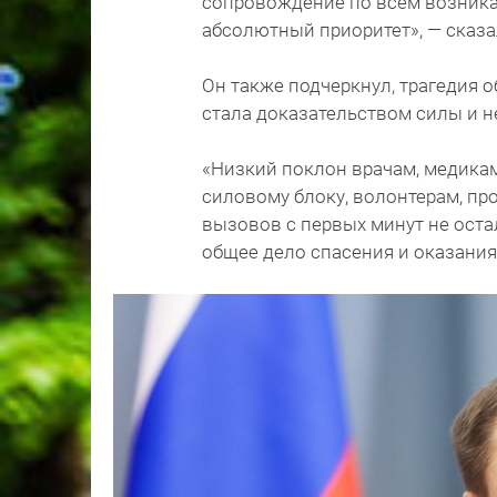
сопровождение по всем возника
абсолютный приоритет», — сказ
Он также подчеркнул, трагедия 
стала доказательством силы и 
«Низкий поклон врачам, медика
силовому блоку, волонтерам, пр
вызовов с первых минут не остал
общее дело спасения и оказания