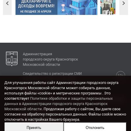
Администрация
городского округа Красногорск
Московской области
Свидетельство о регистрации СМИ
12+
Эл № ФС77-77792 от 31.01.2020.
Для улучшения работы сайт Администрации городского округа
Красногорск Московской области может собирать данные,
КОНТАКТЫ
используя файлы «cookie» и метрические программы . Это
соответствует
Политике обработки и защиты персональных
Адрес: 143404, Московская область, г. Красногорск,
данных в Администрации городского округа Красногорск
ул. Ленина, дом 4.
Московской области
. Продолжая работу с сайтом, Вы даете свое
Электронная почта:
согласие на обработку персональных данных. Файлы cookie можно
krasrn@mosreg.ru
отключить в настройках Вашего браузера.
Принять
Отклонить
Разработка и поддержка сайта ADN