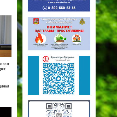
х зон
для
диная