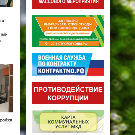
на
ьный
а
робка