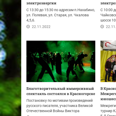
электроэнергии
электро
С 13:30 до 15:30 по адресам п.Нахабино,
С 10:00 д
ул. Полевая, ул. Старая, ул. Чкалова
Чайковс
4,5,6.
шоссе 10
22.11.2022
22.11
Благотворительный иммерсивный
В Красн
спектакль состоялся в Красногорске
Межрег
юношеск
Постановку по мотивам произведений
русского писателя, участника Великой
Межреги
Отечественной Войны Виктора
турнир К