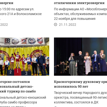
энергии
отключении электроэнергии
о 15:00 по адресам ул.
По информации АО «Мособлэнерг
кого 21А и Волоколамское
объектах, обслуживаемых компа
.
22 ноября для повышения
надежности...
.2022
21.11.2022
огорске состоялся
Красногорскому духовому орк
иональный детско-
исполнилось 90 лет
ий турнир по самбо
Творческий вечер Народного дух
ональный детско-юношеский
оркестра, посвященный 90-лети
луба самбо профессора
коллектива, состоялся в ДК