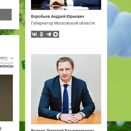
Воробьев Андрей Юрьевич
Губернатор Московской области
рику
нонсы
б
Волков Дмитрий Владимирович