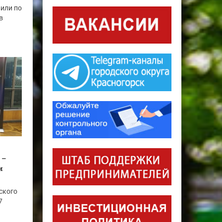
вили по
в
 –
и
ского
7