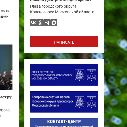
Глава городского округа
о» на
Красногорск Московской области
нией
НАПИСАТЬ
естру
ового
ю