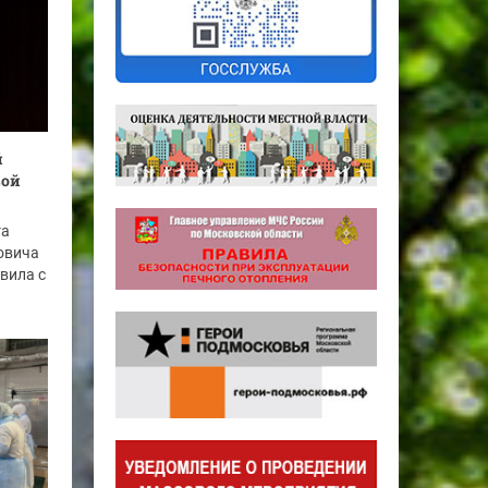
й
вой
га
овича
вила с