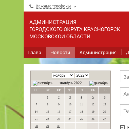
Важные телефоны
АДМИНИСТРАЦИЯ
ГОРОДСКОГО ОКРУГА КРАСНОГОРСК
МОСКОВСКОЙ ОБЛАСТИ
Глава
Новости
Администрация
Д
ноябрь
2022
ПН
ВТ
СР
ЧТ
ПТ
СБ
ВС
1
2
3
4
5
6
7
8
9
10
11
12
13
14
15
16
17
18
19
20
21
22
23
24
25
26
27
28
29
30