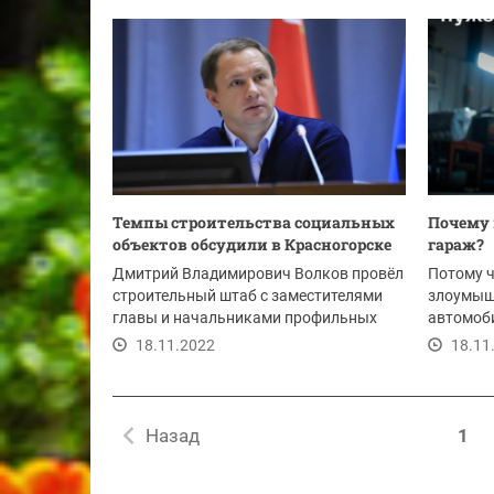
Темпы строительства социальных
Почему 
объектов обсудили в Красногорске
гараж?
Дмитрий Владимирович Волков провёл
Потому ч
строительный штаб с заместителями
злоумыш
главы и начальниками профильных
автомоб
управлений...
Рейтинг 
18.11.2022
18.11
Назад
1