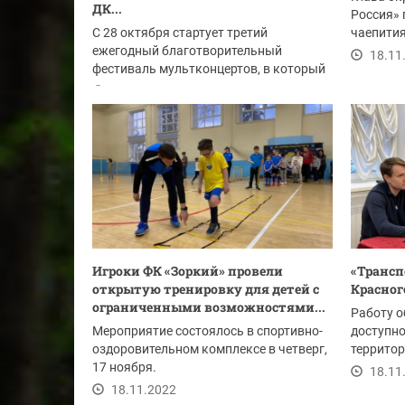
ДК...
Россия» 
С 28 октября стартует третий
чаепития
ежегодный благотворительный
18.11
фестиваль мультконцертов, в который
войдут 8 городов России.
18.11.2022
Игроки ФК «Зоркий» провели
«Трансп
открытую тренировку для детей с
Красног
ограниченными возможностями...
Работу о
Мероприятие состоялось в спортивно-
доступно
оздоровительном комплексе в четверг,
территор
17 ноября.
обсудили
18.11
18.11.2022