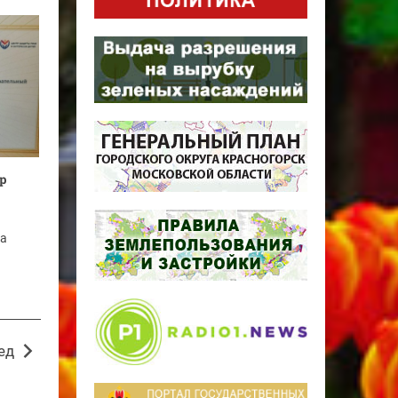
р
та
ед