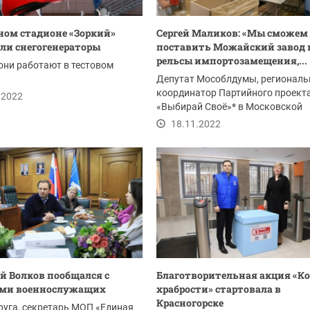
ом стадионе «Зоркий»
Сергей Маликов: «Мы сможем
ли снегогенераторы
поставить Можайский завод 
рельсы импортозамещения,...
они работают в тестовом
Депутат Мособлдумы, регионал
координатор Партийного проект
.2022
«Выбирай Своё»* в Московской
области Сергей Маликов...
18.11.2022
 Волков пообщался с
Благотворительная акция «Ко
ами военнослужащих
храбрости» стартовала в
Красногорске
руга, секретарь МОП «Единая