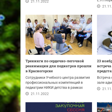
Астафьева «Чтобы...
Е.Л.Глор
21.11.2022
Обществе
21.11
Тренинги по сердечно-легочной
23 нояб
реанимации для педиатров прошли
встреча
в Красногорске
предста
Сотрудники Учебного центра развития
Встреча 
профессиональных компетенций в
зале адм
педиатрии НИКИ детства в рамках
21.11
проекта «Наш...
21.11.2022