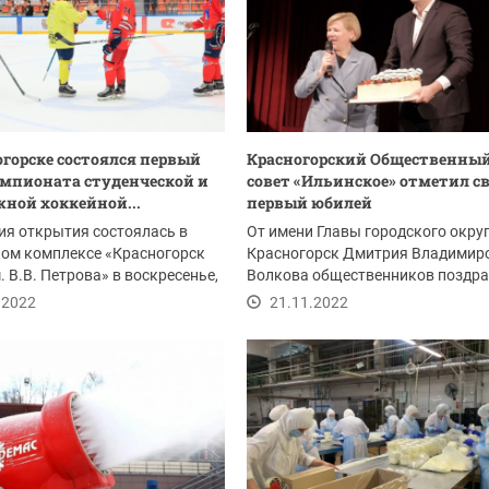
огорске состоялся первый
Красногорский Общественны
мпионата студенческой и
совет «Ильинское» отметил с
ной хоккейной...
первый юбилей
я открытия состоялась в
От имени Главы городского окру
ном комплексе «Красногорск
Красногорск Дмитрия Владимир
. В.В. Петрова» в воскресенье,
Волкова общественников поздра
я.
юбилеем и...
.2022
21.11.2022