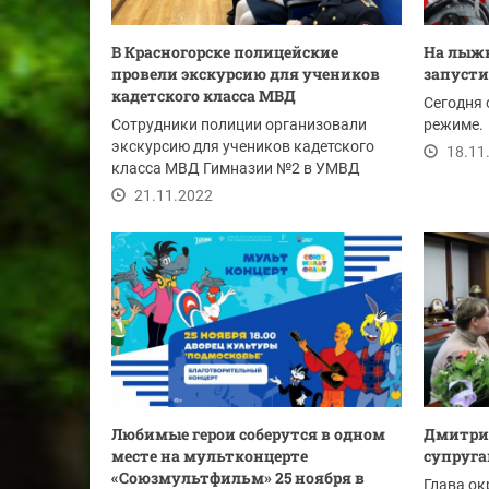
В Красногорске полицейские
На лыжн
провели экскурсию для учеников
запусти
кадетского класса МВД
Сегодня 
Сотрудники полиции организовали
режиме.
экскурсию для учеников кадетского
18.11
класса МВД Гимназии №2 в УМВД
России по г.о....
21.11.2022
Любимые герои соберутся в одном
Дмитрий
месте на мультконцерте
супруг
«Союзмультфильм» 25 ноября в
Глава ок