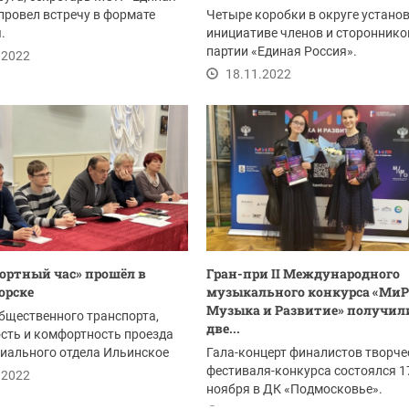
провел встречу в формате
Четыре коробки в округе устано
.
инициативе членов и стороннико
партии «Единая Россия».
.2022
18.11.2022
ортный час» прошёл в
Гран-при II Международного
орске
музыкального конкурса «МиР
Музыка и Развитие» получил
бщественного транспорта,
две...
сть и комфортность проезда
иального отдела Ильинское
Гала-концерт финалистов творче
...
фестиваля-конкурса состоялся 1
.2022
ноября в ДК «Подмосковье».