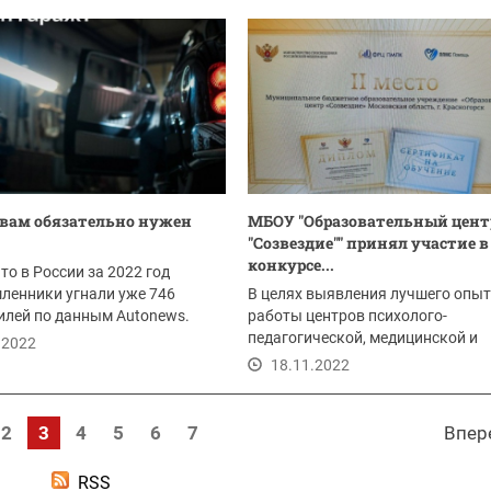
18.11.2022
вам обязательно нужен
МБОУ "Образовательный цент
"Созвездие"" принял участие в
конкурсе...
то в России за 2022 год
ленники угнали уже 746
В целях выявления лучшего опы
илей по данным Autonews.
работы центров психолого-
наиболее...
педагогической, медицинской и
.2022
социальной помощи,...
18.11.2022
2
3
4
5
6
7
Впер
RSS