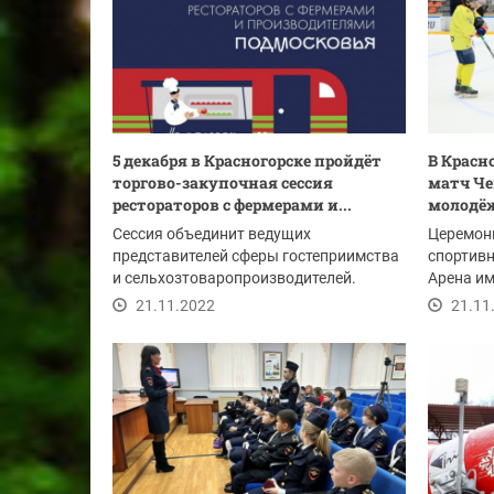
5 декабря в Красногорске пройдёт
В Красн
торгово-закупочная сессия
матч Че
рестораторов с фермерами и...
молодёж
Сессия объединит ведущих
Церемони
представителей сферы гостеприимства
спортив
и сельхозтоваропроизводителей.
Арена им
20 ноябр
21.11.2022
21.11