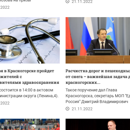
иозова на призы
«Подмосковье» в...
21.11.2022
нного совета при...
.2022
ря в Красногорске пройдет
Расчистка дорог и пешеходны
 жителей с
от снега – важнейшая задача 
вителями здравоохранения
красногорских...
состоится в 14:00 в актовом
Такое поручение дал Глава
инистрации округа (Ленина,4).
Красногорска, секретарь МОП "Е
Россия" Дмитрий Владимирович
.2022
Волков в ходе...
21.11.2022