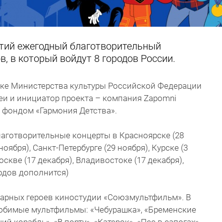
етий ежегодный благотворительный
, в который войдут 8 городов России.
жке Министерства культуры Российской Федерации
и и инициатор проекта – компания Zapomni
 фондом «Гармония Детства».
лаготворительные концерты в Красноярске (28
оября), Санкт-Петербурге (29 ноября), Курске (3
Москве (17 декабря), Владивостоке (17 декабря),
родов дополнится)
дарных героев киностудии «Союзмультфильм». В
юбимые мультфильмы: «Чебурашка», «Бременские