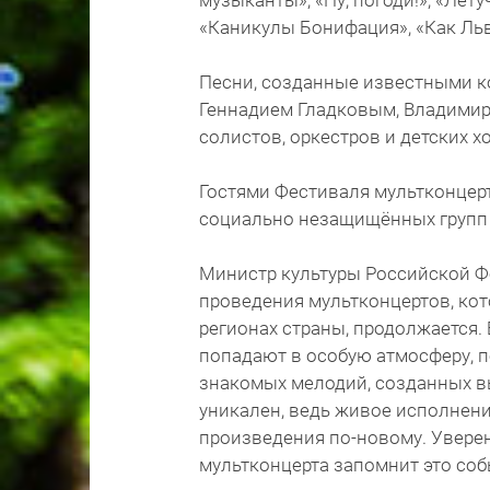
музыканты», «Ну, погоди!», «Летуч
«Каникулы Бонифация», «Как Ль
Песни, созданные известными 
Геннадием Гладковым, Владимир
солистов, оркестров и детских х
Гостями Фестиваля мультконцерт
социально незащищённых групп
Министр культуры Российской Ф
проведения мультконцертов, ко
регионах страны, продолжается.
попадают в особую атмосферу, 
знакомых мелодий, созданных 
уникален, ведь живое исполнен
произведения по-новому. Уверен
мультконцерта запомнит это соб