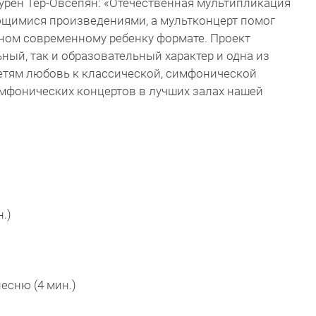
урен Тер-Овсепян: «Отечественная мультипликация
щимися произведениями, а мультконцерт помог
сном современному ребенку формате. Проект
ьный, так и образовательный характер и одна из
детям любовь к классической, симфонической
имфонических концертов в лучших залах нашей
.)
есню (4 мин.)