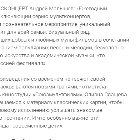
РОСКОНЦЕРТ Андрей Малышев: «Ежегодный
включающий серию мультконцертов,
и познавательное мероприятие, уникальный
ит для всей семьи. Визуальный ряд,
ших добрых и любимых мультфильмов в сочетании
чанием популярных песен и мелодий, безусловно
 искусства и академической музыки, что
ссией фестиваля».
оизведения со временем не теряют своей
 раскрываются новыми гранями, - отметила
в киностудии «Союзмультфильм» Юлиана Слащева.
ращаемся к материалу классических картин, чтобы
оровому исполнению услышать знакомые
прочтении. И что особенно важно, эти
ышат современные дети».