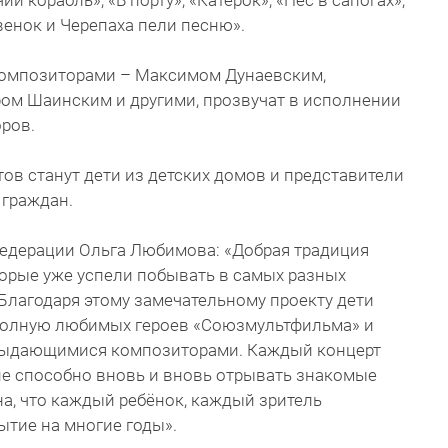
ий корабль», «В порту», «Катерок», «Пес в сапогах»,
венок и Черепаха пели песню».
композиторами – Максимом Дунаевским,
ом Шаинским и другими, прозвучат в исполнении
оров.
ов станут дети из детских домов и представители
 граждан.
едерации Ольга Любимова: «Добрая традиция
торые уже успели побывать в самых разных
 Благодаря этому замечательному проекту дети
полную любимых героев «Союзмультфильма» и
выдающимися композиторами. Каждый концерт
ие способно вновь и вновь отрывать знакомые
а, что каждый ребёнок, каждый зритель
ытие на многие годы».