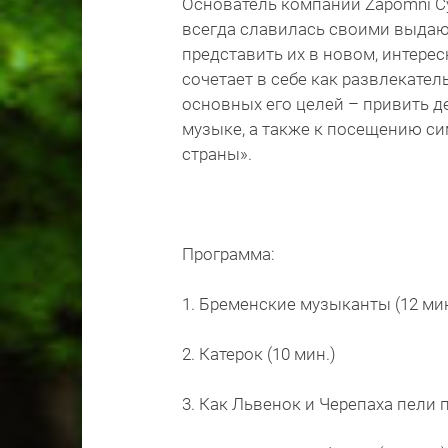
Основатель компании Zapomni С
всегда славилась своими выдаю
представить их в новом, интере
сочетает в себе как развлекател
основных его целей – привить 
музыке, а также к посещению с
страны».
Программа:
1. Бременские музыканты (12 мин
2. Катерок (10 мин.)
3. Как Львенок и Черепаха пели п