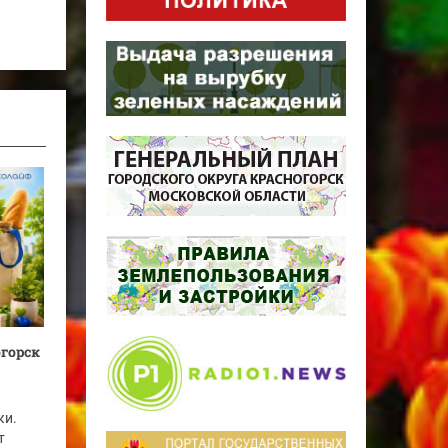
огорск
ки.
т