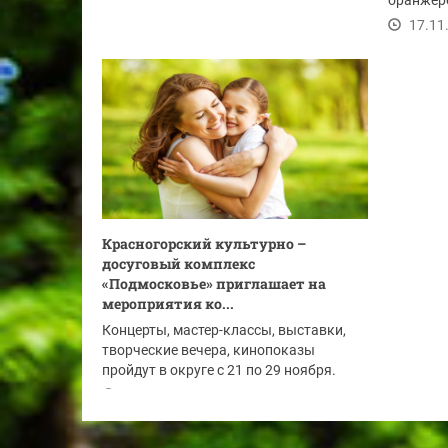
оранжере
представ
17.11
Красногорский культурно –
досуговый комплекс
«Подмосковье» приглашает на
мероприятия ко...
Концерты, мастер-классы, выставки,
творческие вечера, кинопоказы
пройдут в округе с 21 по 29 ноября.
17.11.2022