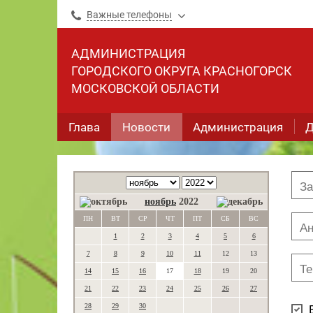
Важные телефоны
АДМИНИСТРАЦИЯ
ГОРОДСКОГО ОКРУГА КРАСНОГОРСК
МОСКОВСКОЙ ОБЛАСТИ
Глава
Новости
Администрация
Д
ноябрь
2022
ПН
ВТ
СР
ЧТ
ПТ
СБ
ВС
1
2
3
4
5
6
7
8
9
10
11
12
13
14
15
16
17
18
19
20
21
22
23
24
25
26
27
28
29
30