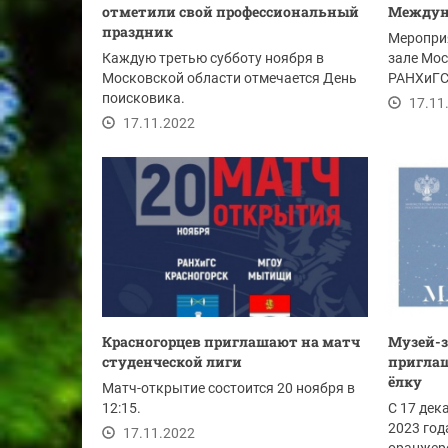
отметили свой профессиональный
Междун
праздник
Меропри
Каждую третью субботу ноября в
зале Мос
Московской области отмечается День
РАНХиГС 
поисковика.
17.11
17.11.2022
Красногорцев приглашают на матч
Музей-з
студенческой лиги
приглаш
ёлку
Матч-открытие состоится 20 ноября в
12:15.
С 17 дек
2023 год
17.11.2022