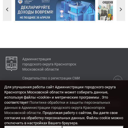
Администрация
городского округа Красногорск
Московской области
Свидетельство о регистрации СМИ
12+
Эл № ФС77-77792 от 31.01.2020.
Для улучшения работы сайт Администрации городского округа
Красногорск Московской области может собирать данные,
КОНТАКТЫ
используя файлы «cookie» и метрические программы . Это
соответствует
Политике обработки и защиты персональных
Адрес: 143404, Московская область, г. Красногорск,
данных в Администрации городского округа Красногорск
ул. Ленина, дом 4.
Московской области
. Продолжая работу с сайтом, Вы даете свое
Электронная почта:
согласие на обработку персональных данных. Файлы cookie можно
krasrn@mosreg.ru
отключить в настройках Вашего браузера.