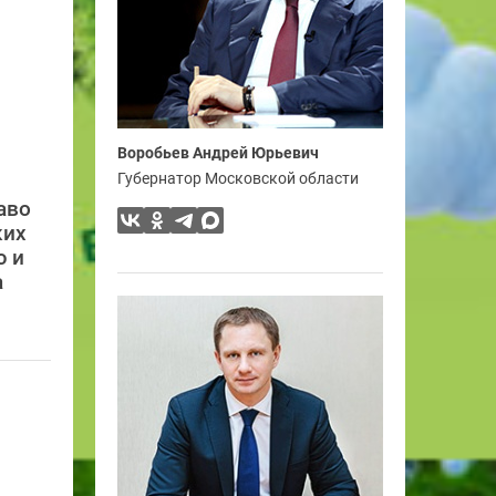
Воробьев Андрей Юрьевич
Губернатор Московской области
аво
ких
ю и
а