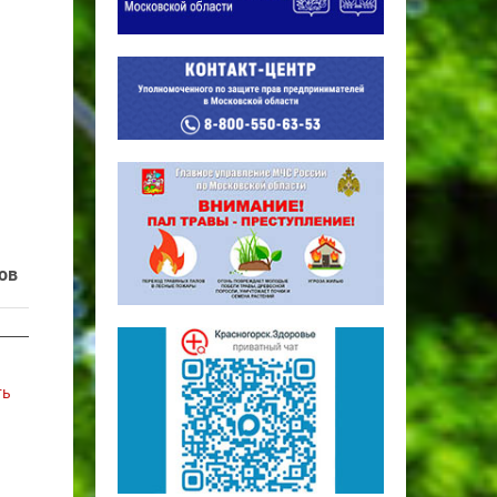
ов
ть