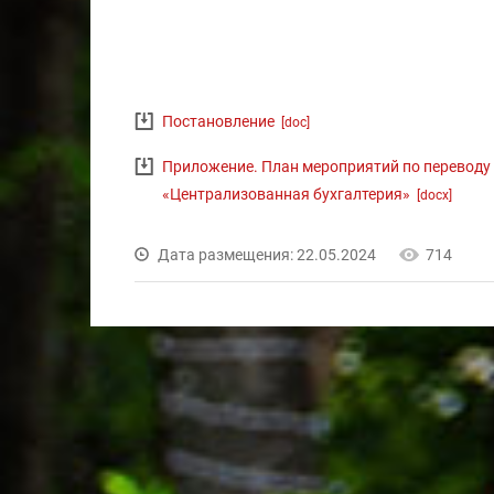
Постановление
[doc]
Приложение. План мероприятий по перевод
«Централизованная бухгалтерия»
[docx]
Дата размещения: 22.05.2024
714