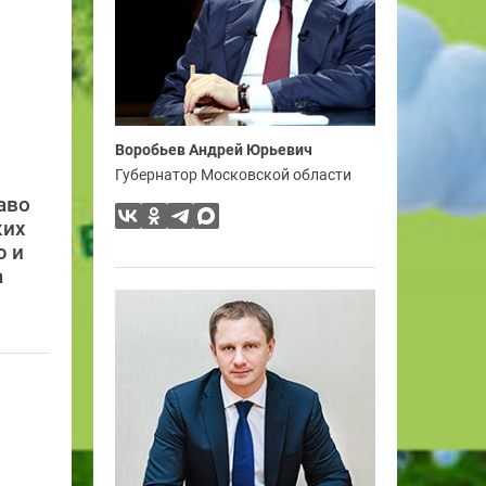
Воробьев Андрей Юрьевич
Губернатор Московской области
аво
ких
ю и
а