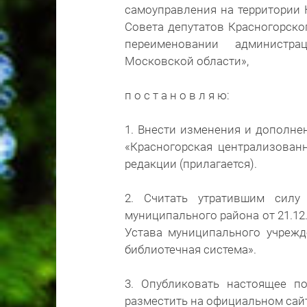
самоуправления на территории 
Совета депутатов Красногорско
переименовании администра
Московской области»,
п о с т а н о в л я ю:
1. Внести изменения и дополне
«Красногорская централизован
редакции (прилагается).
2. Считать утратившим силу
муниципального района от 21.12
Устава муниципального учрежд
библиотечная система».
3. Опубликовать настоящее по
разместить на официальном сайт