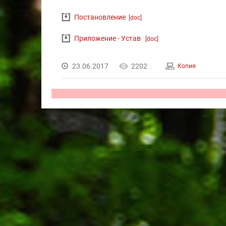
Постановление
[doc]
Приложение - Устав
[doc]
23.06.2017
2202
Копия