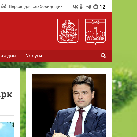
12+
Версия для слабовидящих
раждан
Услуги
арк