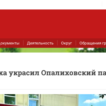
окументы
Деятельность
Округ
Обращения г
еха украсил Опалиховский п