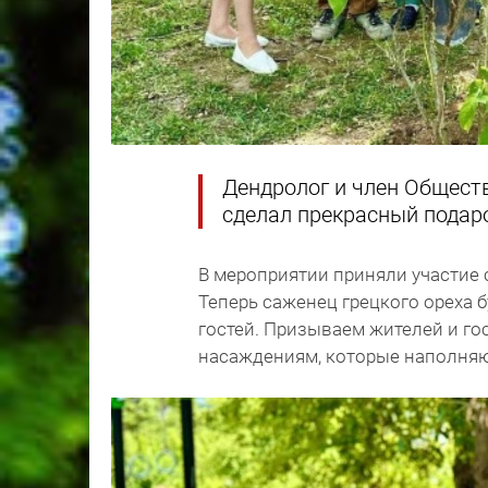
Дендролог и член Общест
сделал прекрасный подар
В мероприятии приняли участие 
Теперь саженец грецкого ореха 
гостей. Призываем жителей и го
насаждениям, которые наполняют