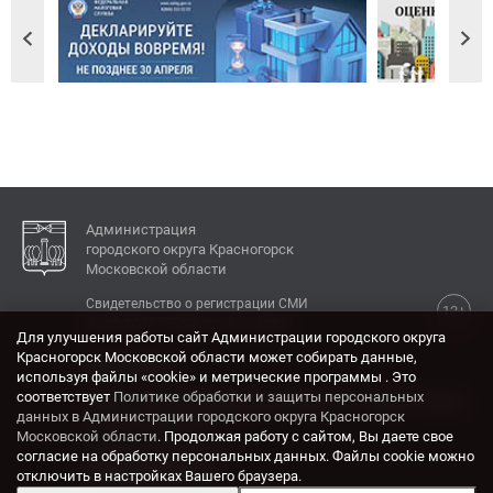
Администрация
городского округа Красногорск
Московской области
Свидетельство о регистрации СМИ
12+
Эл № ФС77-77792 от 31.01.2020.
Для улучшения работы сайт Администрации городского округа
Красногорск Московской области может собирать данные,
КОНТАКТЫ
используя файлы «cookie» и метрические программы . Это
соответствует
Политике обработки и защиты персональных
Адрес: 143404, Московская область, г. Красногорск,
данных в Администрации городского округа Красногорск
ул. Ленина, дом 4.
Московской области
. Продолжая работу с сайтом, Вы даете свое
Электронная почта:
согласие на обработку персональных данных. Файлы cookie можно
krasrn@mosreg.ru
отключить в настройках Вашего браузера.