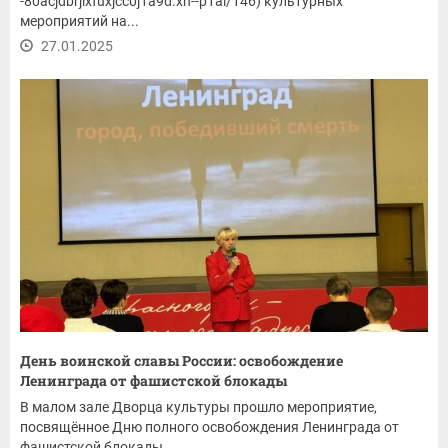
-80acjdbrjixfuxjcc0j1a9d.xn--p1ai/146) культурных
мероприятий на...
27.01.2025
День воинской славы России: освобождение
Ленинграда от фашистской блокады
В малом зале Дворца культуры прошло мероприятие,
посвящённое Дню полного освобождения Ленинграда от
фашистской блокады.