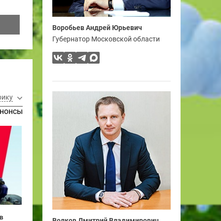
Воробьев Андрей Юрьевич
Губернатор Московской области
рику
нонсы
в
Волков Дмитрий Владимирович