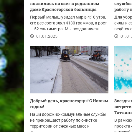
появились на свет в родильном
службы 
доме Красногорской больницы
работу 
Первый малыш увидел мир в 4:10 утра,
Для убор
его вес составлял 4130 граммов, а рост
силы и с
— 52 сантиметра. Мы поздравляем...
ведётся 
территори
01.01.2025
01.01
Добрый день, красногорцы! С Новым
Звезды 
годом!
встрети
Татьян
Наши дорожно-коммунальные службы
не прекращают работу по очистке
В рамках
территории от снежных масс и
проекта 