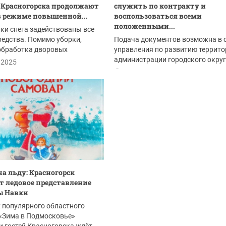
Красногорска продолжают
служить по контракту и
в режиме повышенной...
воспользоваться всеми
положенными...
ки снега задействованы все
редства. Помимо уборки,
Подача документов возможна в 
обработка дворовых
управления по развитию террито
й,...
администрации городского окру
.2025
Красногорск:
01.01.2025
на льду: Красногорск
т ледовое представление
ы Навки
 популярного областного
«Зима в Подмосковье»