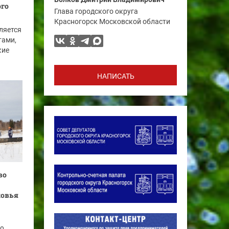
го
Глава городского округа
Красногорск Московской области
ляется
тами,
кие
НАПИСАТЬ
во
ковья