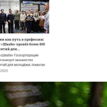
ии как путь в профессию:
 «Швабе» провёл более 400
ятий для...
 «Швабе» Госкорпорации
рганизует множество
ятий для молодёжи, помогая
ться с выбором...
.2025