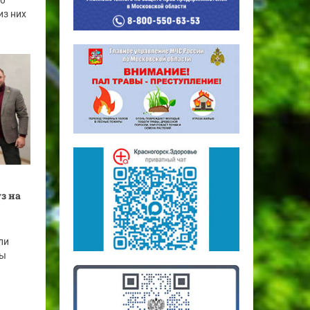
70
из них
з на
ли
ты