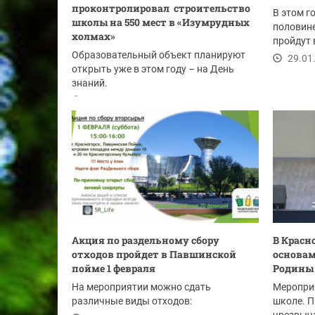
проконтролировал строительство
В этом г
школы на 550 мест в «Изумрудных
половин
холмах»
пройдут 
Образовательный объект планируют
системе
29.01
открыть уже в этом году – на День
знаний.
29.01.2025
Акция по раздельному сбору
В Красн
отходов пройдет в Павшинской
основам
пойме 1 февраля
Родины
На мероприятии можно сдать
Меропри
различные виды отходов:
школе. П