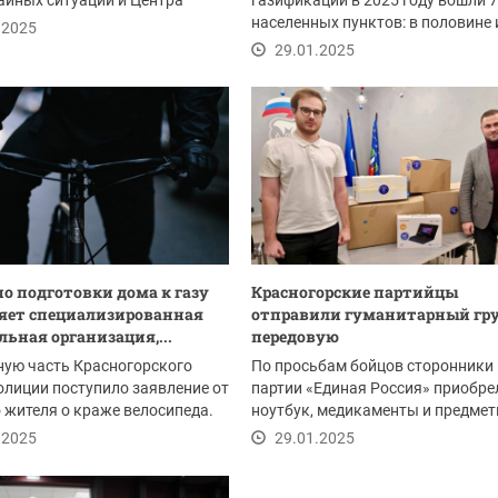
йных ситуаций и Центра
газификации в 2025 году вошли 
ропавшим и...
населенных пунктов: в половине 
.2025
Мособлгаз уже начал...
29.01.2025
по подготовки дома к газу
Красногорские партийцы
яет специализированная
отправили гуманитарный гру
льная организация,...
передовую
ную часть Красногорского
По просьбам бойцов сторонники
олиции поступило заявление от
партии «Единая Россия» приобре
 жителя о краже велосипеда.
ноутбук, медикаменты и предме
первой необходимости.
.2025
29.01.2025