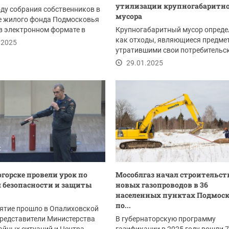
утилизации крупногабаритно
оду собрания собственников в
мусора
е жилого фонда Подмосковья
в электронном формате в
Крупногабаритный мусор опреде
 ГИС ЖКХ
как отходы, являющиеся предме
.2025
утратившими свои потребительс
свойства...
29.01.2025
огорске провели урок по
Мособлгаз начал строительст
 безопасности и защиты
новых газопроводов в 36
населенных пунктах Подмос
по...
ятие прошло в Опалиховской
редставители Министерства
В губернаторскую программу