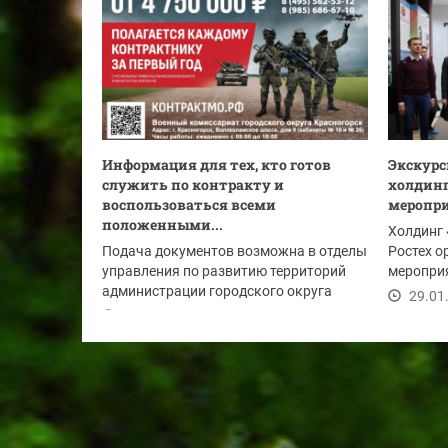
Информация для тех, кто готов
Экскурс
служить по контракту и
холдинг
воспользоваться всеми
меропри
положенными...
Холдинг
Подача документов возможна в отделы
Ростех о
управления по развитию территорий
меропри
администрации городского округа
определи
29.01
Красногорск:
29.01.2025