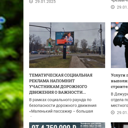
чрезвыча
29.01.2025
помощи п
29.01
ТЕМАТИЧЕСКАЯ СОЦИАЛЬНАЯ
Услуги 
РЕКЛАМА НАПОМНИТ
выполн
УЧАСТНИКАМ ДОРОЖНОГО
строите
ДВИЖЕНИЯ О ВАЖНОСТИ...
В Дежур
В рамках социального раунда по
отдела п
безопасности дорожного движения
местного
«Маленький пассажир – большая
Сумма...
29.01
ответственность!» по...
29.01.2025