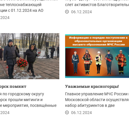
мене теплоснабжающей
слет активистов Благотворитель
ции с 01.12.2024 на АО
Фонда «Восход...
06.12.2024
ергетическая...
.2024
горск помнит
Уважаемые красногорцы!
я по городскому округу
Главное управление МЧС России 
рск прошли митинги и
Московской области осуществля
е мероприятия, посвящённые
набор абитуриентов в две
овщине начала...
образовательные организации...
.2024
06.12.2024