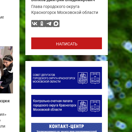
Глава городского округа
а
Красногорск Московской области
ме
НАПИСАТЬ
акция
ия»
о
или