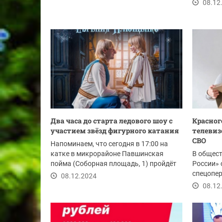
выясняетс
08.12
Два часа до старта ледового шоу с
Красног
участием звёзд фигурного катания
телевиз
СВО
Напоминаем, что сегодня в 17:00 на
катке в микрорайоне Павшинская
В общес
пойма (Соборная площадь, 1) пройдёт
России» 
сказочный...
спецопер
08.12.2024
телевизор
08.12