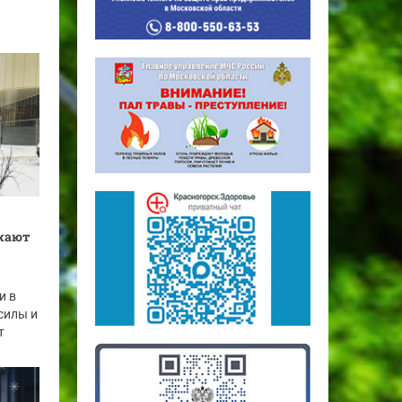
жают
и в
силы и
т