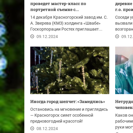
проведет мастер-класс по
деревне
портретной съемке с...
г.о. про
14 декабря Красногорский завод им. С.
Соседи у
А. Зверева (КМЗ) холдинга «Швабе»
вызвали
Госкорпорации Ростех приглашает...
возгоран
человека:
09.12.2024
09.12
Иногда город шепчет: «Замедлись»
Нетрудо
челове
Остановись на мгновение и приглядись
— Красногорск сияет особенной
Каков он
предновогодней красотой!
рабочим
руки мог
08.12.2024