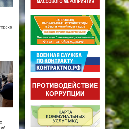
горска
ах
кий