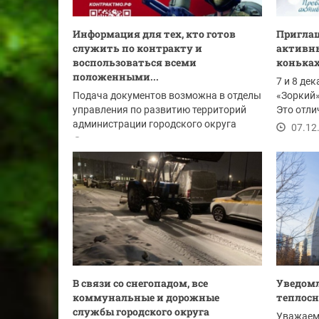
Информация для тех, кто готов
Приглаш
служить по контракту и
активны
воспользоваться всеми
коньках
положенными...
7 и 8 де
Подача документов возможна в отделы
«Зоркий»
управления по развитию территорий
Это отли
администрации городского округа
бодрость
07.12
Красногорск:
07.12.2024
В связи со снегопадом, все
Уведомл
коммунальные и дорожные
теплос
службы городского округа
Уважаем