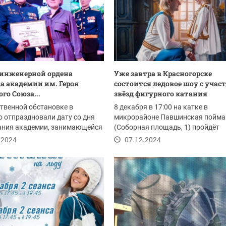
инженерной ордена
Уже завтра в Красногорске
а академии им. Героя
состоится ледовое шоу с учас
го Союза...
звёзд фигурного катания
твенной обстановке в
8 декабря в 17:00 на катке в
 отпраздновали дату со дня
микрорайоне Павшинская пойма
ания академии, занимающейся
(Соборная площадь, 1) пройдёт
кой...
сказочный ледовый спектакль...
.2024
07.12.2024