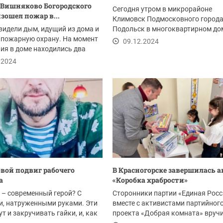
 Вишняково Богородского
Сегодня утром в микрорайоне
изошел пожар в...
Климовск Подмосковного город
видели дым, идущий из дома и
Подольск в многоквартирном до
 пожарную охрану. На момент
произошел пожар.
09.12.2024
ия в доме находились два
...
.2024
вой подвиг рабочего
В Красногорске завершилась 
ка
«Коробка храбрости»
 – современный герой? С
Сторонники партии «Единая Росс
и, натруженными руками. Эти
вместе с активистами партийног
ут и закручивать гайки, и, как
проекта «Добрая комната» вруч