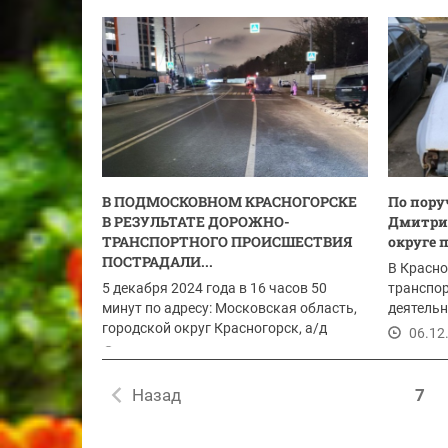
В ПОДМОСКОВНОМ КРАСНОГОРСКЕ
По пору
В РЕЗУЛЬТАТЕ ДОРОЖНО-
Дмитри
ТРАНСПОРТНОГО ПРОИСШЕСТВИЯ
округе 
ПОСТРАДАЛИ...
В Красно
5 декабря 2024 года в 16 часов 50
транспор
минут по адресу: Московская область,
деятельн
городской округ Красногорск, а/д
транспор
06.12
Мякининское...
06.12.2024
Назад
7