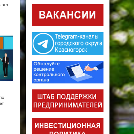
ного
по
ет