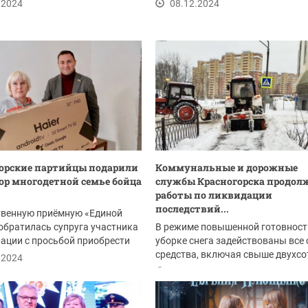
я,...
маленьким...
.2024
08.12.2024
орские партийцы подарили
Коммунальные и дорожные
ор многодетной семье бойца
службы Красногорска продол
работы по ликвидации
последствий...
твенную приёмную «Единой
обратилась супруга участника
В режиме повышенной готовност
ации с просьбой приобрести
уборке снега задействованы все 
 в...
средства, включая свыше двухсо
.2024
единиц техники...
08.12.2024