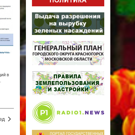
ций в
.
ед