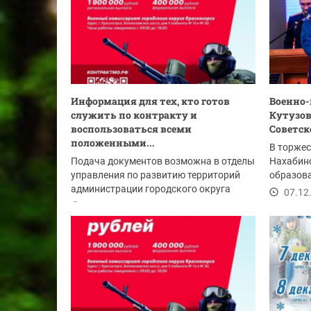
Информация для тех, кто готов
Военно-
служить по контракту и
Кутузов
воспользоваться всеми
Советско
положенными...
В торжес
Подача документов возможна в отделы
Нахабино
управления по развитию территорий
образов
администрации городского округа
подготов
07.12
Красногорск:
08.12.2024