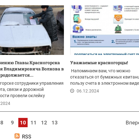
чению Главы Красногорска
Уважаемые красногорцы!
я Владимировича Волкова в
Напоминаем вам, что можно
продолжается...
отказаться от бумажных квитан
горске сотрудники управления
пользу счета в электронном виде
та, связи и дорожной
06.12.2024
ости провели оклейку
тных средств,...
.2024
8
9
10
11
12
13
Впер
RSS