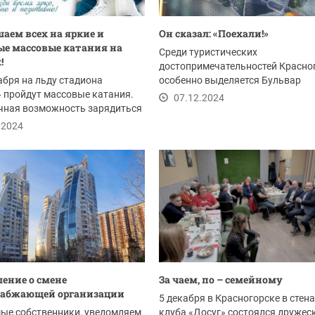
аем всех на яркие и
Он сказал: «Поехали!»
е массовые катания на
Среди туристических
!
достопримечательностей Красно
кабря на льду стадиона
особенно выделяется Бульвар
 пройдут массовые катания.
Космонавтов в микрорайоне...
07.12.2024
чная возможность зарядиться
ю и...
.2024
ение о смене
За чаем, по – семейному
набжающей организации
5 декабря в Красногорске в стен
ые собственники, уведомляем
клуба «Досуг» состоялся дружес