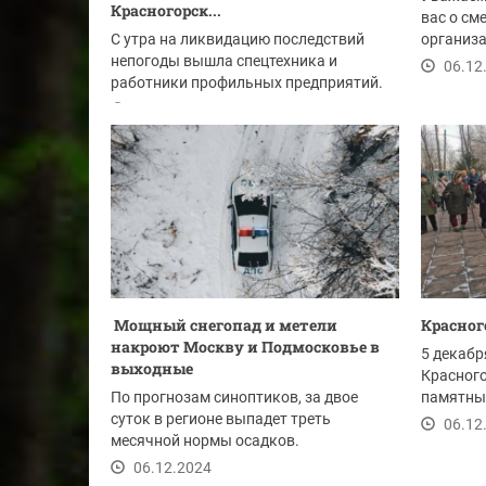
Красногорск...
вас о с
С утра на ликвидацию последствий
организа
непогоды вышла спецтехника и
«Теплоэн
06.12
работники профильных предприятий.
07.12.2024
Мощный снегопад и метели
Красно
накроют Москву и Подмосковье в
5 декабр
выходные
Красного
По прогнозам синоптиков, за двое
памятны
суток в регионе выпадет треть
83-й год
06.12
месячной нормы осадков.
06.12.2024