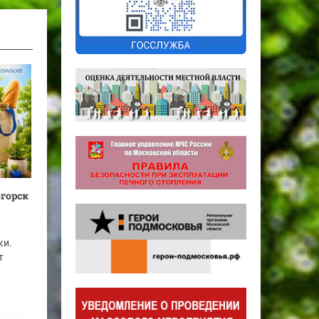
огорск
ки.
т