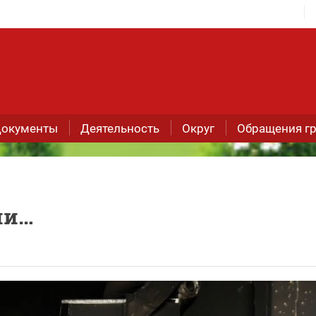
окументы
Деятельность
Округ
Обращения г
ни…