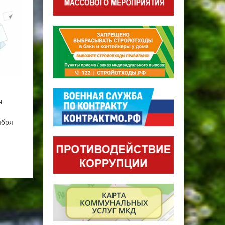
н
ября