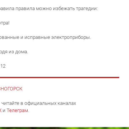
а правила можно избежать трагедии:
тра!
ованные и исправные электроприборы.
одя из дома.
112
АСНОГОРСК
 читайте в официальных каналах
X
и
Телеграм
.