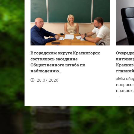
В городском округе Красногорск
Очередн
состоялось заседание
антинар
Общественного штаба по
Красног
наблюдению...
главной.
«Мы обс
28.07.2026
вопросов
правоохр
по...
28.07