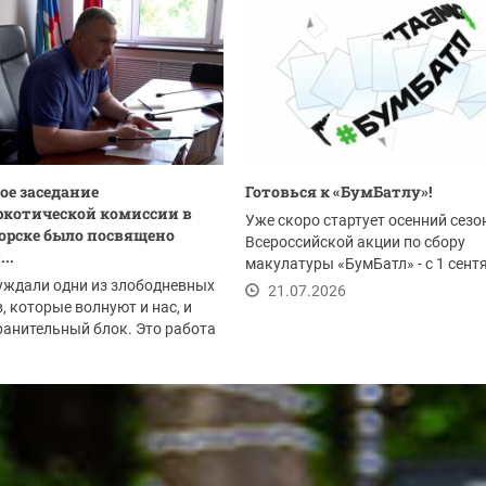
ое заседание
Готовься к «БумБатлу»!
котической комиссии в
Уже скоро стартует осенний сезо
орске было посвящено
Всероссийской акции по сбору
..
макулатуры «БумБатл» - с 1 сент
уждали одни из злободневных
по 30 ноября. Акция...
21.07.2026
, которые волнуют и нас, и
анительный блок. Это работа
.2026