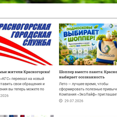
ые жители Красногорска!
Шоппер вместо пакета: Красн
выбирает осознанность
«КГС» переехал на новый
ставить свои обращения и
Лето — лучшее время, чтобы
ния вы теперь можете по
сформировать полезные привыч
Компания «ЭкоЛайф» приглашае
.2026
жителей Красногорска и всего...
29.07.2026