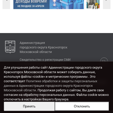
Администрация
городского округа Красногорск
Московской области
Свидетельство о регистрации СМИ
12+
Эл № ФС77-77792 от 31.01.2020.
Для улучшения работы сайт Администрации городского округа
Красногорск Московской области может собирать данные,
КОНТАКТЫ
используя файлы «cookie» и метрические программы . Это
соответствует
Политике обработки и защиты персональных
Адрес: 143404, Московская область, г. Красногорск,
данных в Администрации городского округа Красногорск
ул. Ленина, дом 4.
Московской области
. Продолжая работу с сайтом, Вы даете свое
Электронная почта:
согласие на обработку персональных данных. Файлы cookie можно
krasrn@mosreg.ru
отключить в настройках Вашего браузера.
Принять
Отклонить
Разработка и поддержка сайта ADN