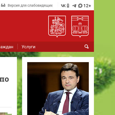
12+
Версия для слабовидящих
раждан
Услуги
 по