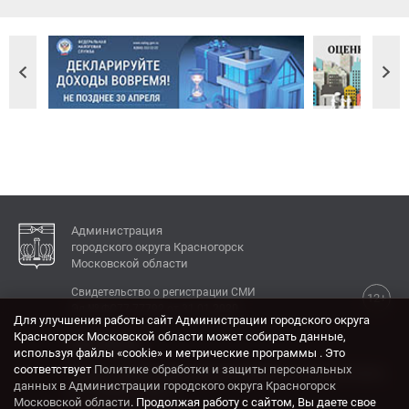
Администрация
городского округа Красногорск
Московской области
Свидетельство о регистрации СМИ
12+
Эл № ФС77-77792 от 31.01.2020.
Для улучшения работы сайт Администрации городского округа
Красногорск Московской области может собирать данные,
КОНТАКТЫ
используя файлы «cookie» и метрические программы . Это
соответствует
Политике обработки и защиты персональных
Адрес: 143404, Московская область, г. Красногорск,
данных в Администрации городского округа Красногорск
ул. Ленина, дом 4.
Московской области
. Продолжая работу с сайтом, Вы даете свое