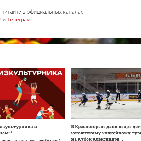
 читайте в официальных каналах
X
и
Телеграм
.
зкультурника в
В Красногорске дали старт дет
ном»!
юношескому хоккейному тур
на Кубок Александра...