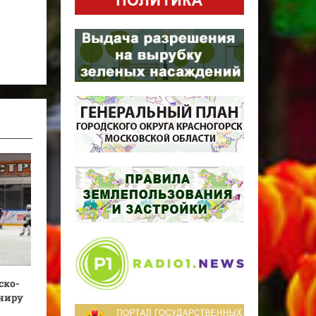
ско-
ниру