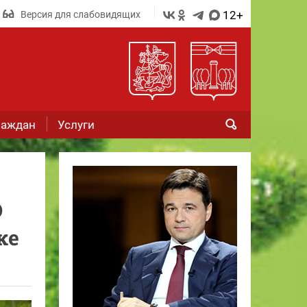
12+
Версия для слабовидящих
раждан
Услуги
О
ке